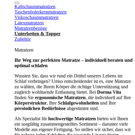
Kaltschaummatratzen
Taschenfederkernmatratzen
Viskoschaummatratzen
Latexmatratzen
Matratzenbezüge
Unterbetten & Topper
Zubehör
Matratzen
Ihr Weg zur perfekten Matratze – individuell beraten und
optimal schlafen
Wussten Sie, dass wir rund ein Drittel unseres Lebens im
Schlaf verbringen? Umso entscheidender ist es, eine Matratze
zu wählen, die Ihrem Körper die richtige Unterstützung und
zugleich wohltuende Entlastung bietet. Bei
Dorma Vita
finden Sie
ergonomische Matratzen
, die individuell auf Ihre
Körperstruktur
, Ihre
Schlafgewohnheiten
und Ihre
persönlichen Bedürfnisse
abgestimmt sind.
Als Spezialist für
hochwertige Matratzen
bieten wir Ihnen
ein sorgfältig zusammengestelltes Sortiment – darunter viele
Modelle aus eigener Fertigung. So stellen wir sicher, dass wir
für nahezu jeden Schlaftyp die passende Lösung bieten