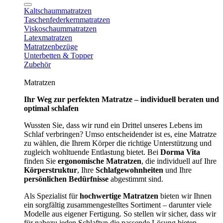
Kaltschaummatratzen
Taschenfederkernmatratzen
Viskoschaummatratzen
Latexmatratzen
Matratzenbezüge
Unterbetten & Topper
Zubehör
Matratzen
Ihr Weg zur perfekten Matratze – individuell beraten und
optimal schlafen
Wussten Sie, dass wir rund ein Drittel unseres Lebens im
Schlaf verbringen? Umso entscheidender ist es, eine Matratze
zu wählen, die Ihrem Körper die richtige Unterstützung und
zugleich wohltuende Entlastung bietet. Bei
Dorma Vita
finden Sie
ergonomische Matratzen
, die individuell auf Ihre
Körperstruktur
, Ihre
Schlafgewohnheiten
und Ihre
persönlichen Bedürfnisse
abgestimmt sind.
Als Spezialist für
hochwertige Matratzen
bieten wir Ihnen
ein sorgfältig zusammengestelltes Sortiment – darunter viele
Modelle aus eigener Fertigung. So stellen wir sicher, dass wir
für nahezu jeden Schlaftyp die passende Lösung bieten