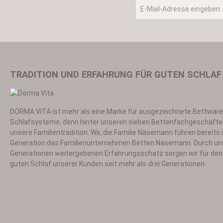
E-Mail-Adresse
*
TRADITION UND ERFAHRUNG FÜR GUTEN SCHLAF
DORMA VITA ist mehr als eine Marke für ausgezeichnete Bettwar
Ich habe die
Datensch
Schlafsysteme, denn hinter unseren sieben Bettenfachgeschäfte
unsere Familientradition. Wir, die Familie Näsemann führen bereits i
Generation das Familienunternehmen Betten Näsemann. Durch un
Generationen weitergebenen Erfahrungsschatz sorgen wir für den 
guten Schlaf unserer Kunden seit mehr als drei Generationen.