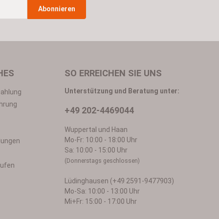
Abonnieren
n
*
HES
SO ERREICHEN SIE UNS
Unterstützung und Beratung unter:
Zahlung
hrung
+49 202-4469044
in mit ihnen einverstanden.
Wuppertal und Haan
Mo-Fr: 10:00 - 18:00 Uhr
llungen
Sa: 10:00 - 15:00 Uhr
(Donnerstags geschlossen)
rufen
Lüdinghausen (+49 2591-9477903)
Mo-Sa: 10:00 - 13:00 Uhr
Mi+Fr: 15:00 - 17:00 Uhr