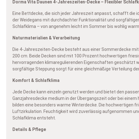
Dorma Vita Daunen 4-Jahreszeiten-Decke – Flexibler Schlafk
V
ge
Eine Bettdecke, die sich jeder Jahreszeit anpasst, schafft di
I
Mi
der Weidegans mit durchdachter Funktionalität und sorgfältig
En
Un
Schlafklima – von angenehm leicht im Sommer bis wohlig warm 
In
wo
– 
Un
Naturmaterialien & Verarbeitung
I
B
di
D
Die 4-Jahreszeiten-Decke besteht aus einer Sommerdecke mit ei
B
Al
Be
200 cm. Beide Decken sind mit 100 Prozent hochwertigen friesi
Si
In
Em
Vi
hervorragenden klimaregulierenden Eigenschaften geschätzt we
Te
un
al
sorgfältige Steppung sorgt für eine gleichmäßige Verteilung der
Be
Be
Komfort & Schlafklima
au
vo
Jede Decke kann einzeln genutzt werden und bietet den passen
Ganzjahresdecke medium in der Übergangszeit oder bei einem 
bilden eine besonders warme Winterdecke. Die hochwertigen fri
Luftzirkulation. Feuchtigkeit wird zuverlässig aufgenommen u
Schlafklima entsteht.
Details & Pflege