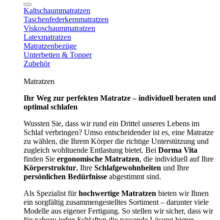
Kaltschaummatratzen
Taschenfederkernmatratzen
Viskoschaummatratzen
Latexmatratzen
Matratzenbezüge
Unterbetten & Topper
Zubehör
Matratzen
Ihr Weg zur perfekten Matratze – individuell beraten und
optimal schlafen
Wussten Sie, dass wir rund ein Drittel unseres Lebens im
Schlaf verbringen? Umso entscheidender ist es, eine Matratze
zu wählen, die Ihrem Körper die richtige Unterstützung und
zugleich wohltuende Entlastung bietet. Bei
Dorma Vita
finden Sie
ergonomische Matratzen
, die individuell auf Ihre
Körperstruktur
, Ihre
Schlafgewohnheiten
und Ihre
persönlichen Bedürfnisse
abgestimmt sind.
Als Spezialist für
hochwertige Matratzen
bieten wir Ihnen
ein sorgfältig zusammengestelltes Sortiment – darunter viele
Modelle aus eigener Fertigung. So stellen wir sicher, dass wir
für nahezu jeden Schlaftyp die passende Lösung bieten