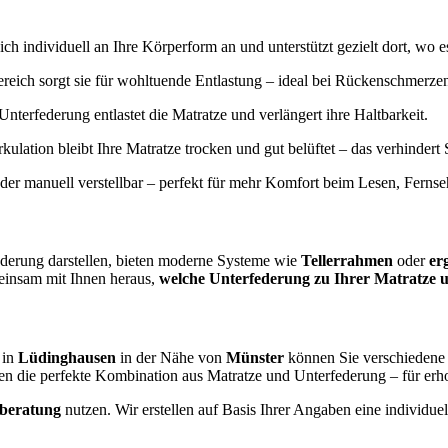
ich individuell an Ihre Körperform an und unterstützt gezielt dort, wo e
reich sorgt sie für wohltuende Entlastung – ideal bei Rückenschmerz
Unterfederung entlastet die Matratze und verlängert ihre Haltbarkeit.
irkulation bleibt Ihre Matratze trocken und gut belüftet – das verhinde
oder manuell verstellbar – perfekt für mehr Komfort beim Lesen, Ferns
ederung darstellen, bieten moderne Systeme wie
Tellerrahmen
oder
er
einsam mit Ihnen heraus,
welche Unterfederung zu Ihrer Matratze u
 in
Lüdinghausen
in der Nähe von
Münster
können Sie verschiedene 
en die perfekte Kombination aus Matratze und Unterfederung – für er
fberatung
nutzen. Wir erstellen auf Basis Ihrer Angaben eine individ