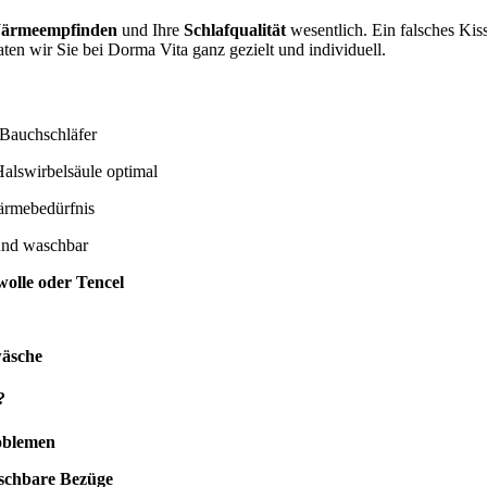
ärmeempfinden
und Ihre
Schlafqualität
wesentlich. Ein falsches Ki
ten wir Sie bei Dorma Vita ganz gezielt und individuell.
 Bauchschläfer
alswirbelsäule optimal
ärmebedürfnis
und waschbar
olle oder Tencel
wäsche
?
oblemen
aschbare Bezüge