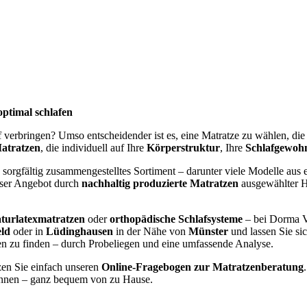
optimal schlafen
af verbringen? Umso entscheidender ist es, eine Matratze zu wählen, di
atratzen
, die individuell auf Ihre
Körperstruktur
, Ihre
Schlafgewoh
 sorgfältig zusammengestelltes Sortiment – darunter viele Modelle aus e
nser Angebot durch
nachhaltig produzierte Matratzen
ausgewählter He
turlatexmatratzen
oder
orthopädische Schlafsysteme
– bei Dorma V
eld
oder in
Lüdinghausen
in der Nähe von
Münster
und lassen Sie si
gen zu finden – durch Probeliegen und eine umfassende Analyse.
zen Sie einfach unseren
Online-Fragebogen zur Matratzenberatung
nen – ganz bequem von zu Hause.