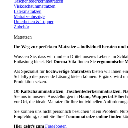
Taschenfederkernmatratzen
Viskoschaummatratzen
Latexmatratzen
Matratzenbezüge
Unterbetten & Topper
Zubehör
Matratzen
Ihr Weg zur perfekten Matratze – individuell beraten und 
Wussten Sie, dass wir rund ein Drittel unseres Lebens im Schl
Entlastung bietet. Bei
Dorma Vita
finden Sie
ergonomische M
Als Spezialist für
hochwertige Matratzen
bieten wir Ihnen ein
Schlaftyp die passende Lösung bieten können. Ergänzt wird u
Produktion setzen.
Ob
Kaltschaummatratzen
,
Taschenfederkernmatratzen
,
Na
Sie uns in unseren Ausstellungen in
Haan, Wuppertal-Elberf
vor Ort, die ideale Matratze für Ihre individuellen Anforderun
Sie können uns nicht persönlich besuchen? Kein Problem: Nut
Empfehlung, damit Sie Ihre
Traummatratze online finden
kön
Hier geht’s zum
Fragebogen