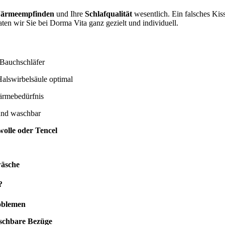
ärmeempfinden
und Ihre
Schlafqualität
wesentlich. Ein falsches Ki
ten wir Sie bei Dorma Vita ganz gezielt und individuell.
 Bauchschläfer
alswirbelsäule optimal
ärmebedürfnis
und waschbar
olle oder Tencel
wäsche
?
oblemen
aschbare Bezüge