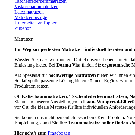
Taschenfederkernmatratzen
Viskoschaummatratzen
Latexmatratzen
Matratzenbezüge
Unterbetten & Topper
Zubehör
Matratzen
Ihr Weg zur perfekten Matratze – individuell beraten und 
Wussten Sie, dass wir rund ein Drittel unseres Lebens im Schl
Entlastung bietet. Bei
Dorma Vita
finden Sie
ergonomische M
Als Spezialist für
hochwertige Matratzen
bieten wir Ihnen ein
Schlaftyp die passende Lösung bieten können. Ergänzt wird u
Produktion setzen.
Ob
Kaltschaummatratzen
,
Taschenfederkernmatratzen
,
Na
Sie uns in unseren Ausstellungen in
Haan, Wuppertal-Elberf
vor Ort, die ideale Matratze für Ihre individuellen Anforderun
Sie können uns nicht persönlich besuchen? Kein Problem: Nut
Empfehlung, damit Sie Ihre
Traummatratze online finden
kön
Hier geht’s zum
Fragebogen