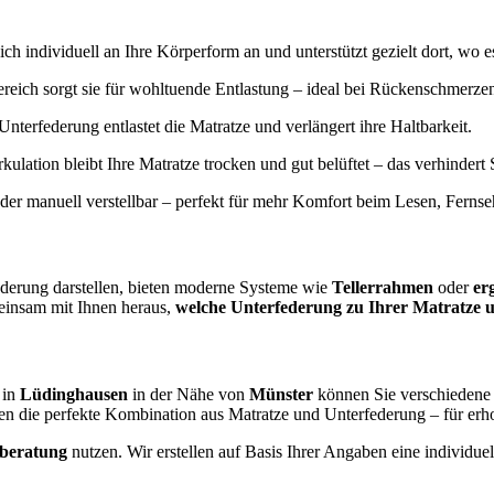
ich individuell an Ihre Körperform an und unterstützt gezielt dort, wo e
reich sorgt sie für wohltuende Entlastung – ideal bei Rückenschmerz
Unterfederung entlastet die Matratze und verlängert ihre Haltbarkeit.
irkulation bleibt Ihre Matratze trocken und gut belüftet – das verhinde
oder manuell verstellbar – perfekt für mehr Komfort beim Lesen, Ferns
ederung darstellen, bieten moderne Systeme wie
Tellerrahmen
oder
er
einsam mit Ihnen heraus,
welche Unterfederung zu Ihrer Matratze u
 in
Lüdinghausen
in der Nähe von
Münster
können Sie verschiedene 
en die perfekte Kombination aus Matratze und Unterfederung – für er
fberatung
nutzen. Wir erstellen auf Basis Ihrer Angaben eine individ