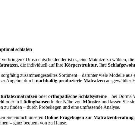
optimal schlafen
af verbringen? Umso entscheidender ist es, eine Matratze zu wählen, di
atratzen
, die individuell auf Ihre
Körperstruktur
, Ihre
Schlafgewoh
 sorgfältig zusammengestelltes Sortiment – darunter viele Modelle aus e
nser Angebot durch
nachhaltig produzierte Matratzen
ausgewählter He
turlatexmatratzen
oder
orthopädische Schlafsysteme
– bei Dorma V
eld
oder in
Lüdinghausen
in der Nähe von
Münster
und lassen Sie si
gen zu finden – durch Probeliegen und eine umfassende Analyse.
zen Sie einfach unseren
Online-Fragebogen zur Matratzenberatung
nen – ganz bequem von zu Hause.