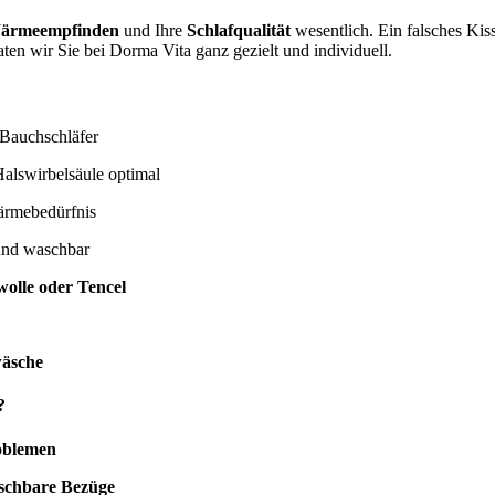
ärmeempfinden
und Ihre
Schlafqualität
wesentlich. Ein falsches Ki
ten wir Sie bei Dorma Vita ganz gezielt und individuell.
 Bauchschläfer
alswirbelsäule optimal
ärmebedürfnis
und waschbar
olle oder Tencel
wäsche
?
oblemen
aschbare Bezüge