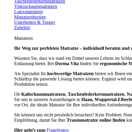
Taschenfederkernmatratzen
Viskoschaummatratzen
Latexmatratzen
Matratzenbezüge
Unterbetten & Topper
Zubehör
Matratzen
Ihr Weg zur perfekten Matratze – individuell beraten und 
Wussten Sie, dass wir rund ein Drittel unseres Lebens im Schl
Entlastung bietet. Bei
Dorma Vita
finden Sie
ergonomische M
Als Spezialist für
hochwertige Matratzen
bieten wir Ihnen ein
Schlaftyp die passende Lösung bieten können. Ergänzt wird u
Produktion setzen.
Ob
Kaltschaummatratzen
,
Taschenfederkernmatratzen
,
Na
Sie uns in unseren Ausstellungen in
Haan, Wuppertal-Elberf
vor Ort, die ideale Matratze für Ihre individuellen Anforderun
Sie können uns nicht persönlich besuchen? Kein Problem: Nut
Empfehlung, damit Sie Ihre
Traummatratze online finden
kön
Hier geht’s zum
Fragebogen