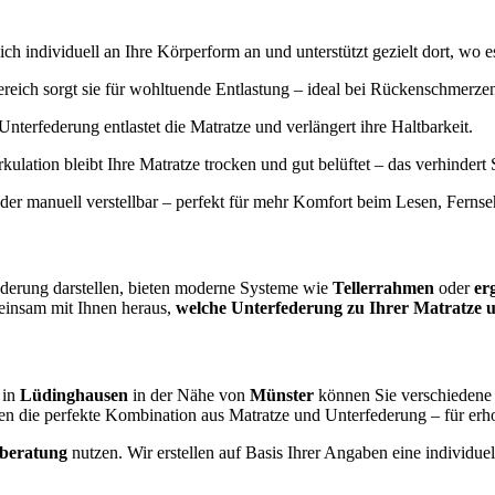
ich individuell an Ihre Körperform an und unterstützt gezielt dort, wo e
reich sorgt sie für wohltuende Entlastung – ideal bei Rückenschmerz
Unterfederung entlastet die Matratze und verlängert ihre Haltbarkeit.
irkulation bleibt Ihre Matratze trocken und gut belüftet – das verhinde
oder manuell verstellbar – perfekt für mehr Komfort beim Lesen, Ferns
ederung darstellen, bieten moderne Systeme wie
Tellerrahmen
oder
er
einsam mit Ihnen heraus,
welche Unterfederung zu Ihrer Matratze u
 in
Lüdinghausen
in der Nähe von
Münster
können Sie verschiedene 
en die perfekte Kombination aus Matratze und Unterfederung – für er
fberatung
nutzen. Wir erstellen auf Basis Ihrer Angaben eine individ