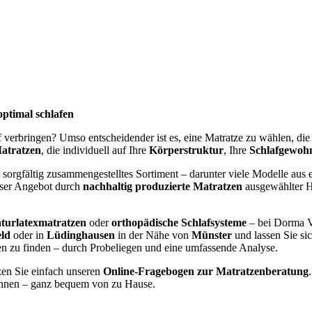
optimal schlafen
af verbringen? Umso entscheidender ist es, eine Matratze zu wählen, di
atratzen
, die individuell auf Ihre
Körperstruktur
, Ihre
Schlafgewoh
 sorgfältig zusammengestelltes Sortiment – darunter viele Modelle aus e
nser Angebot durch
nachhaltig produzierte Matratzen
ausgewählter He
turlatexmatratzen
oder
orthopädische Schlafsysteme
– bei Dorma V
eld
oder in
Lüdinghausen
in der Nähe von
Münster
und lassen Sie si
gen zu finden – durch Probeliegen und eine umfassende Analyse.
zen Sie einfach unseren
Online-Fragebogen zur Matratzenberatung
nen – ganz bequem von zu Hause.