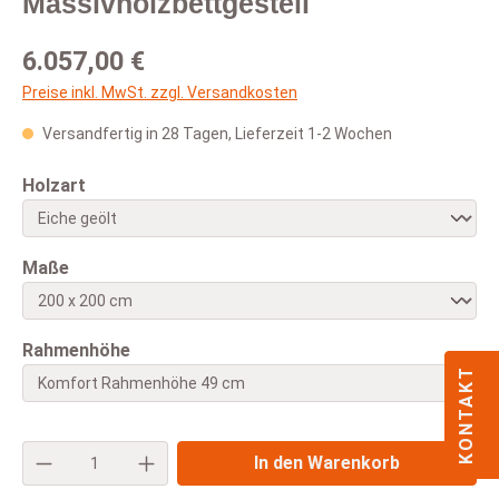
Massivholzbettgestell
Regulärer Preis:
6.057,00 €
Preise inkl. MwSt. zzgl. Versandkosten
Versandfertig in 28 Tagen, Lieferzeit 1-2 Wochen
auswählen
Holzart
auswählen
Maße
auswählen
Rahmenhöhe
KONTAKT
Produkt Anzahl: Gib den gewünschten Wert e
In den Warenkorb