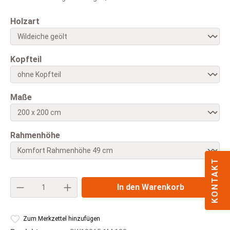
auswählen
Holzart
auswählen
Kopfteil
auswählen
Maße
auswählen
Rahmenhöhe
KONTAKT
Produkt Anzahl: Gib den gewünschten Wert e
In den Warenkorb
Zum Merkzettel hinzufügen