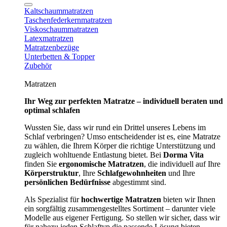
Kaltschaummatratzen
Taschenfederkernmatratzen
Viskoschaummatratzen
Latexmatratzen
Matratzenbezüge
Unterbetten & Topper
Zubehör
Matratzen
Ihr Weg zur perfekten Matratze – individuell beraten und
optimal schlafen
Wussten Sie, dass wir rund ein Drittel unseres Lebens im
Schlaf verbringen? Umso entscheidender ist es, eine Matratze
zu wählen, die Ihrem Körper die richtige Unterstützung und
zugleich wohltuende Entlastung bietet. Bei
Dorma Vita
finden Sie
ergonomische Matratzen
, die individuell auf Ihre
Körperstruktur
, Ihre
Schlafgewohnheiten
und Ihre
persönlichen Bedürfnisse
abgestimmt sind.
Als Spezialist für
hochwertige Matratzen
bieten wir Ihnen
ein sorgfältig zusammengestelltes Sortiment – darunter viele
Modelle aus eigener Fertigung. So stellen wir sicher, dass wir
für nahezu jeden Schlaftyp die passende Lösung bieten