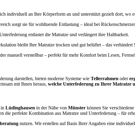
ich individuell an Ihre Körperform an und unterstützt gezielt dort, wo e
reich sorgt sie für wohltuende Entlastung – ideal bei Rückenschmerz
Unterfederung entlastet die Matratze und verlängert ihre Haltbarkeit.
irkulation bleibt Ihre Matratze trocken und gut belüftet – das verhinde
oder manuell verstellbar – perfekt für mehr Komfort beim Lesen, Ferns
ederung darstellen, bieten moderne Systeme wie
Tellerrahmen
oder
er
einsam mit Ihnen heraus,
welche Unterfederung zu Ihrer Matratze u
 in
Lüdinghausen
in der Nähe von
Münster
können Sie verschiedene 
en die perfekte Kombination aus Matratze und Unterfederung – für er
fberatung
nutzen. Wir erstellen auf Basis Ihrer Angaben eine individ