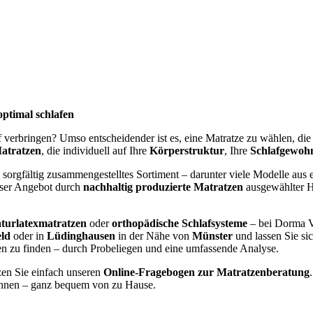
optimal schlafen
af verbringen? Umso entscheidender ist es, eine Matratze zu wählen, di
atratzen
, die individuell auf Ihre
Körperstruktur
, Ihre
Schlafgewoh
 sorgfältig zusammengestelltes Sortiment – darunter viele Modelle aus e
nser Angebot durch
nachhaltig produzierte Matratzen
ausgewählter He
turlatexmatratzen
oder
orthopädische Schlafsysteme
– bei Dorma V
eld
oder in
Lüdinghausen
in der Nähe von
Münster
und lassen Sie si
gen zu finden – durch Probeliegen und eine umfassende Analyse.
zen Sie einfach unseren
Online-Fragebogen zur Matratzenberatung
nen – ganz bequem von zu Hause.