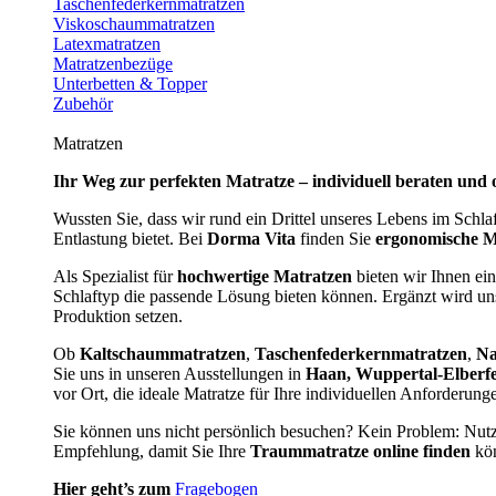
Taschenfederkernmatratzen
Viskoschaummatratzen
Latexmatratzen
Matratzenbezüge
Unterbetten & Topper
Zubehör
Matratzen
Ihr Weg zur perfekten Matratze – individuell beraten und 
Wussten Sie, dass wir rund ein Drittel unseres Lebens im Schl
Entlastung bietet. Bei
Dorma Vita
finden Sie
ergonomische M
Als Spezialist für
hochwertige Matratzen
bieten wir Ihnen ein
Schlaftyp die passende Lösung bieten können. Ergänzt wird u
Produktion setzen.
Ob
Kaltschaummatratzen
,
Taschenfederkernmatratzen
,
Na
Sie uns in unseren Ausstellungen in
Haan, Wuppertal-Elberf
vor Ort, die ideale Matratze für Ihre individuellen Anforderun
Sie können uns nicht persönlich besuchen? Kein Problem: Nut
Empfehlung, damit Sie Ihre
Traummatratze online finden
kön
Hier geht’s zum
Fragebogen