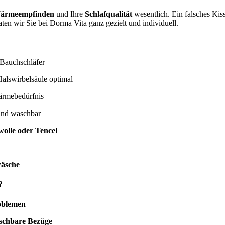
ärmeempfinden
und Ihre
Schlafqualität
wesentlich. Ein falsches Ki
ten wir Sie bei Dorma Vita ganz gezielt und individuell.
 Bauchschläfer
alswirbelsäule optimal
ärmebedürfnis
und waschbar
olle oder Tencel
wäsche
?
oblemen
aschbare Bezüge