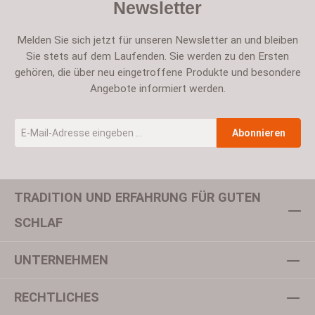
Newsletter
Melden Sie sich jetzt für unseren Newsletter an und bleiben
Sie stets auf dem Laufenden. Sie werden zu den Ersten
gehören, die über neu eingetroffene Produkte und besondere
Angebote informiert werden.
E-Mail-Adresse
*
Abonnieren
TRADITION UND ERFAHRUNG FÜR GUTEN
Um weiterzugehen, geben Sie die oben abgebildeten Zeichen ein
SCHLAF
UNTERNEHMEN
Datenschutz
Ich habe die
Datenschutzbestimmungen
zur Kenntnis
RECHTLICHES
genommen und die
AGB
gelesen und bin mit ihnen