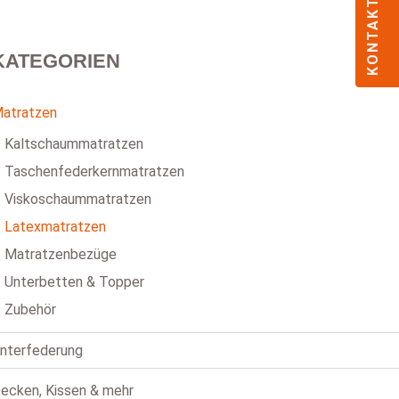
KONTAKT
KATEGORIEN
atratzen
Kaltschaummatratzen
Taschenfederkernmatratzen
Viskoschaummatratzen
Latexmatratzen
Matratzenbezüge
Unterbetten & Topper
Zubehör
nterfederung
ecken, Kissen & mehr