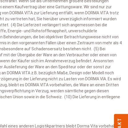
 beschränkt. Wenn Sie als Unternehmen größere Bestellungen
 und Ihrem Schlafverhalten passt
.
i einem Kaufvertrag über eine Gattungsware. Wir sind nur zur
ung von DORMA VITA zur Lieferung entfällt, wenn DORMA VITA trotz
chlafumfeld
, das den gesunden Schlaf fördert und die
nforderungen
 zu vertreten hat, Sie hierüber unverzüglich informiert wurden
ergonomisches Design sorgen dafür, dass sich Ihr Kind
l in Haan, Wuppertal Elberfeld
oder in
Lüdinghausen
zu finden
ausen
in der Nähe von
Münster
können Sie verschiedene
et. (4) Die Lieferzeit verlängert sich angemessen bei die
tung.
afberater
analysieren Ihre Bedürfnisse und empfehlen Ihnen
iffe, Energie- und Rohstoffknappheit, unverschuldete
ekten Schlafkomfort
tion
amen Schlaf auf höchstem Niveau.
 Behinderungen, die bei objektiver Betrachtungsweise nicht von
rnis in den vorgenannten Fällen über einen Zeitraum von mehr als 4
neiderte Empfehlungen
. Unsere Schlafberater unterstützen
utzen. Wir erstellen auf Basis Ihrer Angaben eine individuelle
stelle
, die in Höhe, Breite und Material flexibel anpassbar sind.
 insbesondere auf Schadensersatz bestehen nicht. (5) Bei
stimmt auf Ihre Körperform, Schlaflage, Allergien und
lle Produkte
live ausprobieren
, Materialien fühlen und sich von
tellung oder
integriertem Liftsystem
kombinierbar – ideal für
f mit der Übergabe der Ware an den Verbraucher oder einen von
 wir Ihnen mit
fachkundiger Beratung und einfacher
h, wenn der Käufer sich im Annahmeverzug befindet. Ansonsten
r Auslieferung der Ware an den Spediteur oder der sonst zur
ld oder in Lüdinghausen
, um Kissen und Decken
ag an DORMA VITA z.B. bezüglich Maße, Design oder Modell noch
ragebogen
, mit dem wir Ihnen auf Wunsch passende Produkte
erzögerung in der Lieferung nicht zu Lasten von DORMA VIA. Es wird
zug, bleibt es DORMA VITA vorbehalten, die Ware an einen Dritten
ungsverpflichtung in Verzug, werden sämtliche gegen diesen
schen Union sowie in die Schweiz. (10) Die Lieferung in entlegene
Wahl eines anderen Logistikpartners bleibt Dorma Vita vorbehalten.