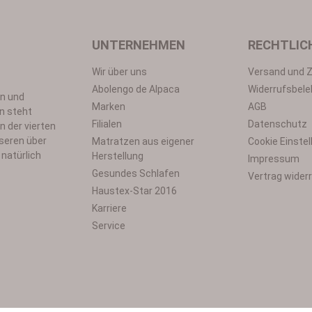
Um weiterzugehen, geben Sie die oben abgebildeten Zeichen ei
UNTERNEHMEN
RECHTLIC
Wir über uns
Versand und 
Datenschutz
Abolengo de Alpaca
Widerrufsbele
en und
utzbestimmungen
zur Kenntnis genommen und die
AGB
gelesen und b
Marken
AGB
n steht
*
Filialen
Datenschutz
n der vierten
seren über
Matratzen aus eigener
Cookie Einste
natürlich
Herstellung
Impressum
Gesundes Schlafen
Vertrag wider
Haustex-Star 2016
Karriere
Service