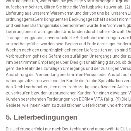
vorrätig gehalten, wobei sich die jeweilige Vorratsmenge aufgrun
V
ge
aufgeben möchten, klären Sie bitte die Verfügbarkeit zuvor ab. (2
Lieferung aus unserem Warenvorrat und der von uns bei unseren Li
I
Mi
ordnungsgemäßem kongruenten Deckungsgeschäft selbst nicht richtig
En
Un
In
und kein Beschaffungsrisiko übernommen wurde. Bei Nichtverfügbark
wo
– 
Un
Lieferung beeinträchtigenden Umständen durch höhere Gewalt. Der 
I
B
di
Transportengpässe, unverschuldete Betriebsbehinderungen zum Be
D
uns herbeigeführt worden sind. Beginn und Ende derartiger Hindern
B
Al
Be
Wochen nach den ursprünglich geltenden Lieferzeiten an, so sind
Si
In
Em
Vi
Verbrauchern geht die Gefahr des zufälligen Untergangs und der 
Te
un
al
ihm bestimmten Empfänger über. Dies gilt unabhängig davon, ob de
Be
geht die Gefahr des zufälligen Untergangs und der zufälligen Ver
Be
Ausführung der Versendung bestimmten Person oder Anstalt auf den
au
näher spezifizieren wird und der Kunde die für die Spezifikation v
vo
das Recht vorbehalten, den nicht rechtzeitig spezifizierten Auftr
zu verkaufen bzw. den ursprünglichen Kunden für einen etwaigen V
Kunden bestehenden Forderungen von DORMA VITA fällig. (9) Die Lie
Gebiete, wie Inseln kann zu zusätzlichen Lieferkosten und erhöhte
5. Lieferbedingungen
Die Lieferung erfolgt nur nach Deutschland und ausgewählte EU Län