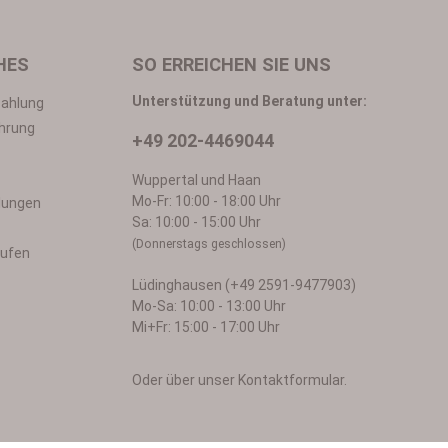
n
*
HES
SO ERREICHEN SIE UNS
Unterstützung und Beratung unter:
Zahlung
hrung
+49 202-4469044
in mit ihnen einverstanden.
Wuppertal und Haan
Mo-Fr: 10:00 - 18:00 Uhr
llungen
Sa: 10:00 - 15:00 Uhr
(Donnerstags geschlossen)
rufen
Lüdinghausen (+49 2591-9477903)
Mo-Sa: 10:00 - 13:00 Uhr
Mi+Fr: 15:00 - 17:00 Uhr
Oder über unser
Kontaktformular
.