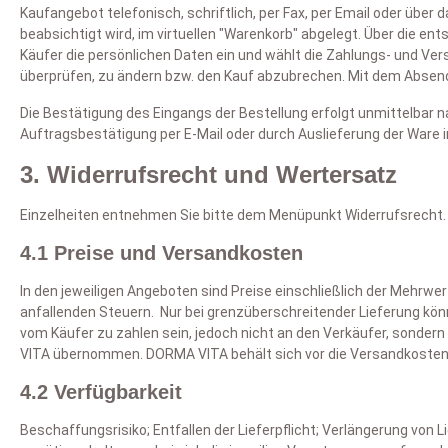
Kaufangebot telefonisch, schriftlich, per Fax, per Email oder übe
U
W
of
be
Zubehör
Daunen und Naturhaar Waschservice
Spannbettlaken
beabsichtigt wird, im virtuellen "Warenkorb" abgelegt. Über die 
O
Wi
U
Käufer die persönlichen Daten ein und wählt die Zahlungs- und V
kö
V
überprüfen, zu ändern bzw. den Kauf abzubrechen. Mit dem Absenden
L
di
Die Bestätigung des Eingangs der Bestellung erfolgt unmittelbar 
Auftragsbestätigung per E-Mail oder durch Auslieferung der Ware
Si
An
U
3. Widerrufsrecht und Wertersatz
be
De
Einzelheiten entnehmen Sie bitte dem Menüpunkt Widerrufsrecht.
Hi
Ki
Al
T
4.1 Preise und Versandkosten
Je
ve
Na
je
P
Ve
In den jeweiligen Angeboten sind Preise einschließlich der Mehrwerts
W
anfallenden Steuern. Nur bei grenzüberschreitender Lieferung könn
vom Käufer zu zahlen sein, jedoch nicht an den Verkäufer, sonder
B
F
VITA übernommen. DORMA VITA behält sich vor die Versandkosten 
ve
U
an
4.2 Verfügbarkeit
Wä
Beschaffungsrisiko; Entfallen der Lieferpflicht; Verlängerung von
e