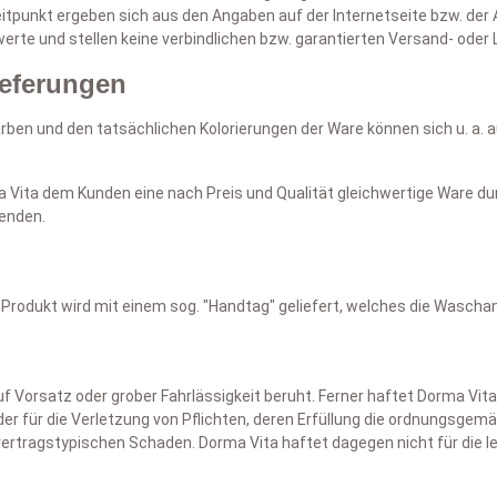
itpunkt ergeben sich aus den Angaben auf der Internetseite bzw. der
rte und stellen keine verbindlichen bzw. garantierten Versand- oder L
ieferungen
en und den tatsächlichen Kolorierungen der Ware können sich u. a. 
rma Vita dem Kunden eine nach Preis und Qualität gleichwertige Ware 
senden.
odukt wird mit einem sog. "Handtag" geliefert, welches die Waschanl
rsatz oder grober Fahrlässigkeit beruht. Ferner haftet Dorma Vita fü
er für die Verletzung von Pflichten, deren Erfüllung die ordnungsgem
vertragstypischen Schaden. Dorma Vita haftet dagegen nicht für die l