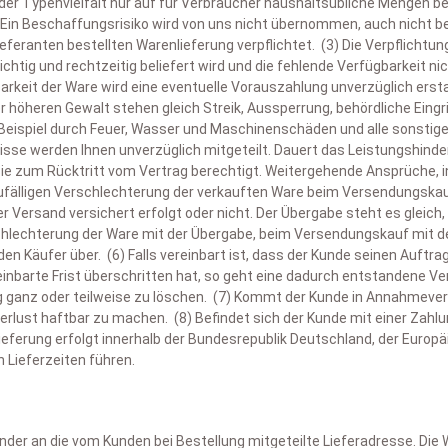
d der Typenvielfalt nur auf für Verbraucher haushaltsübliche Mengen
orteile für Babys und Kinder
meinsam mit Ihnen heraus,
welche Unterfederung zu Ihrer Matratze
Für alle, die
schnell schwitzen oder frieren
) Ein Beschaffungsrisiko wird von uns nicht übernommen, auch nicht be
Der
Stil
, der zu Ihrem Raum passt
eferanten bestellten Warenlieferung verpflichtet. (3) Die Verpflicht
ndividuelle Schlafberatung bei Dorma Vita
t Dorma Vita Produkten schaffen Sie ein
sicheres und behagliches S
Für Kinder, Senioren und Menschen mit besonderen Gesundheitsa
 und rechtzeitig beliefert wird und die fehlende Verfügbarkeit nicht
twicklung unterstützt. Natürliche Materialien, geprüfte Qualität und 
sere Schlafberater unterstützen Sie dabei, das passende
Bettgestel
 unseren Ausstellungen in
Haan, Wuppertal-Elberfeld
oder in
Lüdingh
eit der Ware wird eine eventuelle Vorauszahlung unverzüglich erstatt
Für alle, die auf
langlebige, hautfreundliche Bettwaren
Wert legen
hlfühlt, geschützt ist und entspannt schlafen kann
.
abgestimmt auf Ihre Matratze, Ihre Schlafbedürfnisse und Ihre Einrich
terfederungen live erleben und ausprobieren. Unsere geschulten
Schl
höheren Gewalt stehen gleich Streik, Aussperrung, behördliche Eingr
ndividuelle Beratung bei Dorma Vita – für Ihren perf
ettgestelle individuell anpassbar – mit Stil und Funk
e perfekte Kombination aus Matratze und Unterfederung – für erhols
ispiel durch Feuer, Wasser und Maschinenschäden und alle sonstigen
orma Vita Baby & Kinder – persönlich beraten
isse werden Ihnen unverzüglich mitgeteilt. Dauert das Leistungshinde
ei
Dorma Vita
erhalten Sie nicht nur Standardware, sondern
maßgesch
ternativ können Sie unseren
Online-Fragebogen
zur Schlafberatung
n
i Dorma Vita erhalten Sie auf Wunsch auch
maßgeschneiderte Bettge
 Sie zum Rücktritt vom Vertrag berechtigt. Weitergehende Ansprüche,
e bei der Wahl des richtigen Kissens und der idealen Bettdecke – abge
 unseren Ausstellungen in
Haan und Wuppertal-Elberfeld
können Sie a
pfehlung – ganz bequem von zu Hause aus.
ele Modelle sind zudem mit
Komfortfunktionen
wie motorischer Vers
zufälligen Verschlechterung der verkauften Ware beim Versendungskau
mperaturempfinden.
seren Schlafexperten
individuell beraten lassen
. Auch online stehen
le, die heute schon an morgen denken.
r Versand versichert erfolgt oder nicht. Der Übergabe steht es gleic
stellung
zur Seite – für gesunden Schlaf von Anfang an.
schlechterung der Ware mit der Übergabe, beim Versendungskauf mit de
suchen Sie uns in unseren Ausstellungen in
Haan, Wuppertal-Elberfe
 Käufer über. (6) Falls vereinbart ist, dass der Kunde seinen Auftr
szuprobieren und zu vergleichen
. Oder nutzen Sie unseren
Online-F
ereinbarte Frist überschritten hat, so geht eine dadurch entstandene V
rschlagen.
ag ganz oder teilweise zu löschen. (7) Kommt der Kunde in Annahmever
erlust haftbar zu machen. (8) Befindet sich der Kunde mit einer Zahl
ferung erfolgt innerhalb der Bundesrepublik Deutschland, der Europäi
n Lieferzeiten führen.
der an die vom Kunden bei Bestellung mitgeteilte Lieferadresse. Die 