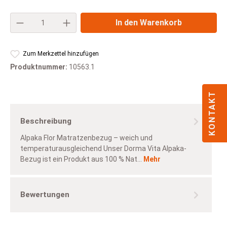
Produkt Anzahl: Gib den gewünschten Wert e
In den Warenkorb
Zum Merkzettel hinzufügen
Produktnummer:
10563.1
KONTAKT
Beschreibung
Alpaka Flor Matratzenbezug – weich und
temperaturausgleichend Unser Dorma Vita Alpaka-
Bezug ist ein Produkt aus 100 % Nat…
Mehr
Bewertungen