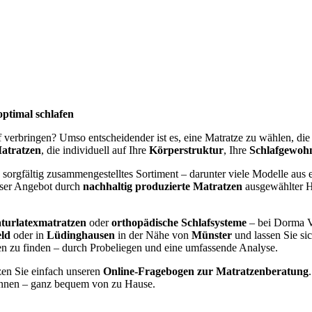
optimal schlafen
af verbringen? Umso entscheidender ist es, eine Matratze zu wählen, di
atratzen
, die individuell auf Ihre
Körperstruktur
, Ihre
Schlafgewoh
 sorgfältig zusammengestelltes Sortiment – darunter viele Modelle aus e
nser Angebot durch
nachhaltig produzierte Matratzen
ausgewählter He
turlatexmatratzen
oder
orthopädische Schlafsysteme
– bei Dorma V
eld
oder in
Lüdinghausen
in der Nähe von
Münster
und lassen Sie si
gen zu finden – durch Probeliegen und eine umfassende Analyse.
zen Sie einfach unseren
Online-Fragebogen zur Matratzenberatung
nen – ganz bequem von zu Hause.