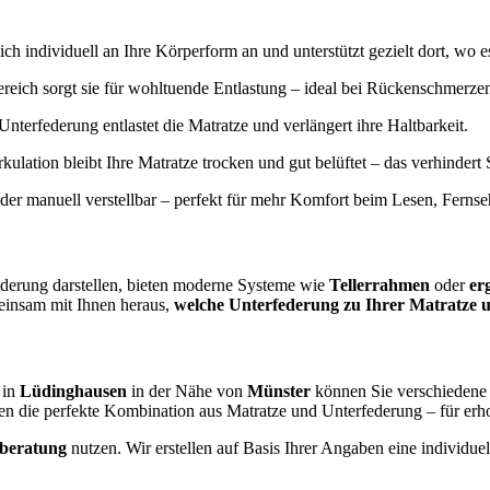
ich individuell an Ihre Körperform an und unterstützt gezielt dort, wo e
reich sorgt sie für wohltuende Entlastung – ideal bei Rückenschmerz
Unterfederung entlastet die Matratze und verlängert ihre Haltbarkeit.
irkulation bleibt Ihre Matratze trocken und gut belüftet – das verhinde
oder manuell verstellbar – perfekt für mehr Komfort beim Lesen, Ferns
ederung darstellen, bieten moderne Systeme wie
Tellerrahmen
oder
er
einsam mit Ihnen heraus,
welche Unterfederung zu Ihrer Matratze u
 in
Lüdinghausen
in der Nähe von
Münster
können Sie verschiedene 
en die perfekte Kombination aus Matratze und Unterfederung – für er
fberatung
nutzen. Wir erstellen auf Basis Ihrer Angaben eine individ