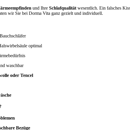
ärmeempfinden
und Ihre
Schlafqualität
wesentlich. Ein falsches Ki
ten wir Sie bei Dorma Vita ganz gezielt und individuell.
 Bauchschläfer
alswirbelsäule optimal
ärmebedürfnis
und waschbar
olle oder Tencel
wäsche
?
oblemen
aschbare Bezüge