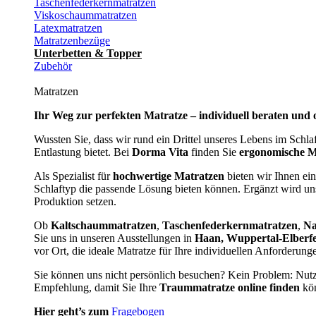
Taschenfederkernmatratzen
Viskoschaummatratzen
Latexmatratzen
Matratzenbezüge
Unterbetten & Topper
Zubehör
Matratzen
Ihr Weg zur perfekten Matratze – individuell beraten und 
Wussten Sie, dass wir rund ein Drittel unseres Lebens im Schl
Entlastung bietet. Bei
Dorma Vita
finden Sie
ergonomische M
Als Spezialist für
hochwertige Matratzen
bieten wir Ihnen ein
Schlaftyp die passende Lösung bieten können. Ergänzt wird u
Produktion setzen.
Ob
Kaltschaummatratzen
,
Taschenfederkernmatratzen
,
Na
Sie uns in unseren Ausstellungen in
Haan, Wuppertal-Elberf
vor Ort, die ideale Matratze für Ihre individuellen Anforderun
Sie können uns nicht persönlich besuchen? Kein Problem: Nut
Empfehlung, damit Sie Ihre
Traummatratze online finden
kön
Hier geht’s zum
Fragebogen