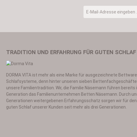
E-Mail-Adresse
*
TRADITION UND ERFAHRUNG FÜR GUTEN SCHLAF
DORMA VITA ist mehr als eine Marke für ausgezeichnete Bettwar
Ich habe die
Datensch
Schlafsysteme, denn hinter unseren sieben Bettenfachgeschäfte
unsere Familientradition. Wir, die Familie Näsemann führen bereits i
Generation das Familienunternehmen Betten Näsemann. Durch un
Generationen weitergebenen Erfahrungsschatz sorgen wir für den 
guten Schlaf unserer Kunden seit mehr als drei Generationen.