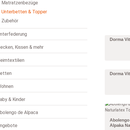
Matratzenbezüge
U
W
of
be
Zubehör
Daunen und Naturhaar Waschservice
Spannbettlaken
O
Wi
Unterbetten & Topper
U
kö
Zubehör
V
L
di
nterfederung
Dorma Vit
Si
An
ecken, Kissen & mehr
U
be
De
eimtextilien
Hi
Ki
Al
T
etten
Je
Dorma Vit
ve
Na
je
P
Ve
W
ohnen
aby & Kinder
B
F
ve
U
an
bolengo de Alpaca
Abolengo
Wä
ngebote
Alpaka Na
e