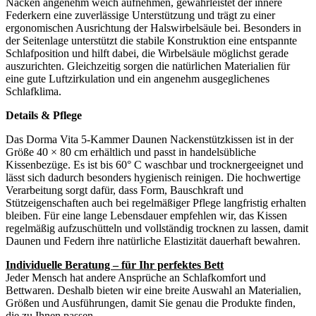
Nacken angenehm weich aufnehmen, gewährleistet der innere
Federkern eine zuverlässige Unterstützung und trägt zu einer
ergonomischen Ausrichtung der Halswirbelsäule bei. Besonders in
der Seitenlage unterstützt die stabile Konstruktion eine entspannte
Schlafposition und hilft dabei, die Wirbelsäule möglichst gerade
auszurichten. Gleichzeitig sorgen die natürlichen Materialien für
eine gute Luftzirkulation und ein angenehm ausgeglichenes
Schlafklima.
Details & Pflege
Das Dorma Vita 5-Kammer Daunen Nackenstützkissen ist in der
Größe 40 × 80 cm erhältlich und passt in handelsübliche
Kissenbezüge. Es ist bis 60° C waschbar und trocknergeeignet und
lässt sich dadurch besonders hygienisch reinigen. Die hochwertige
Verarbeitung sorgt dafür, dass Form, Bauschkraft und
Stützeigenschaften auch bei regelmäßiger Pflege langfristig erhalten
bleiben. Für eine lange Lebensdauer empfehlen wir, das Kissen
regelmäßig aufzuschütteln und vollständig trocknen zu lassen, damit
Daunen und Federn ihre natürliche Elastizität dauerhaft bewahren.
Individuelle Beratung – für Ihr perfektes Bett
Jeder Mensch hat andere Ansprüche an Schlafkomfort und
Bettwaren. Deshalb bieten wir eine breite Auswahl an Materialien,
Größen und Ausführungen, damit Sie genau die Produkte finden,
die zu Ihnen passen.