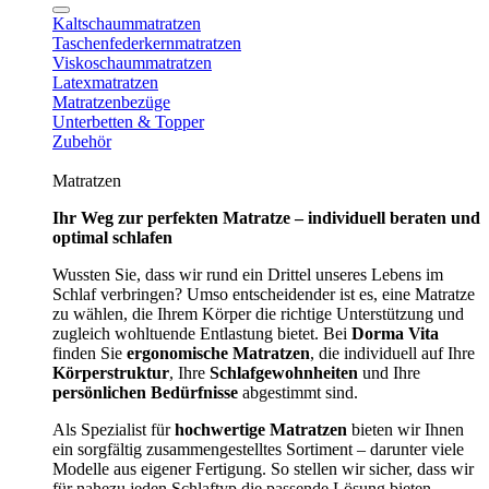
Kaltschaummatratzen
Taschenfederkernmatratzen
Viskoschaummatratzen
Latexmatratzen
Matratzenbezüge
Unterbetten & Topper
Zubehör
Matratzen
Ihr Weg zur perfekten Matratze – individuell beraten und
optimal schlafen
Wussten Sie, dass wir rund ein Drittel unseres Lebens im
Schlaf verbringen? Umso entscheidender ist es, eine Matratze
zu wählen, die Ihrem Körper die richtige Unterstützung und
zugleich wohltuende Entlastung bietet. Bei
Dorma Vita
finden Sie
ergonomische Matratzen
, die individuell auf Ihre
Körperstruktur
, Ihre
Schlafgewohnheiten
und Ihre
persönlichen Bedürfnisse
abgestimmt sind.
Als Spezialist für
hochwertige Matratzen
bieten wir Ihnen
ein sorgfältig zusammengestelltes Sortiment – darunter viele
Modelle aus eigener Fertigung. So stellen wir sicher, dass wir
für nahezu jeden Schlaftyp die passende Lösung bieten