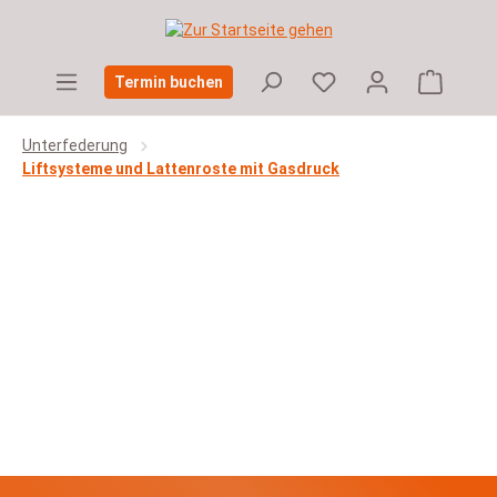
Zum Hauptinhalt springen
Warenko
Termin buchen
Unterfederung
Liftsysteme und Lattenroste mit Gasdruck