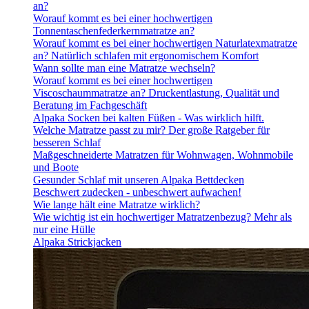
an?
Worauf kommt es bei einer hochwertigen
Tonnentaschenfederkernmatratze an?
Worauf kommt es bei einer hochwertigen Naturlatexmatratze
an? Natürlich schlafen mit ergonomischem Komfort
Wann sollte man eine Matratze wechseln?
Worauf kommt es bei einer hochwertigen
Viscoschaummatratze an? Druckentlastung, Qualität und
Beratung im Fachgeschäft
Alpaka Socken bei kalten Füßen - Was wirklich hilft.
Welche Matratze passt zu mir? Der große Ratgeber für
besseren Schlaf
Maßgeschneiderte Matratzen für Wohnwagen, Wohnmobile
und Boote
Gesunder Schlaf mit unseren Alpaka Bettdecken
Beschwert zudecken - unbeschwert aufwachen!
Wie lange hält eine Matratze wirklich?
Wie wichtig ist ein hochwertiger Matratzenbezug? Mehr als
nur eine Hülle
Alpaka Strickjacken