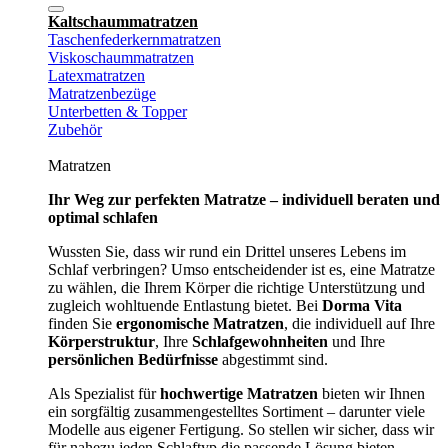
Kaltschaummatratzen
Taschenfederkernmatratzen
Viskoschaummatratzen
Latexmatratzen
Matratzenbezüge
Unterbetten & Topper
Zubehör
Matratzen
Ihr Weg zur perfekten Matratze – individuell beraten und
optimal schlafen
Wussten Sie, dass wir rund ein Drittel unseres Lebens im
Schlaf verbringen? Umso entscheidender ist es, eine Matratze
zu wählen, die Ihrem Körper die richtige Unterstützung und
zugleich wohltuende Entlastung bietet. Bei
Dorma Vita
finden Sie
ergonomische Matratzen
, die individuell auf Ihre
Körperstruktur
, Ihre
Schlafgewohnheiten
und Ihre
persönlichen Bedürfnisse
abgestimmt sind.
Als Spezialist für
hochwertige Matratzen
bieten wir Ihnen
ein sorgfältig zusammengestelltes Sortiment – darunter viele
Modelle aus eigener Fertigung. So stellen wir sicher, dass wir
für nahezu jeden Schlaftyp die passende Lösung bieten