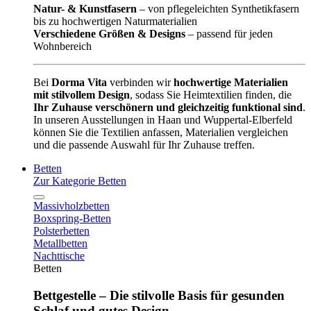
Natur- & Kunstfasern
– von pflegeleichten Synthetikfasern
bis zu hochwertigen Naturmaterialien
Verschiedene Größen & Designs
– passend für jeden
Wohnbereich
Bei
Dorma Vita
verbinden wir
hochwertige Materialien
mit stilvollem Design
, sodass Sie Heimtextilien finden, die
Ihr Zuhause verschönern und gleichzeitig funktional sind
.
In unseren Ausstellungen in Haan und Wuppertal-Elberfeld
können Sie die Textilien anfassen, Materialien vergleichen
und die passende Auswahl für Ihr Zuhause treffen.
Betten
Zur Kategorie Betten
Massivholzbetten
Boxspring-Betten
Polsterbetten
Metallbetten
Nachttische
Betten
Bettgestelle – Die stilvolle Basis für gesunden
Schlaf und gutes Design