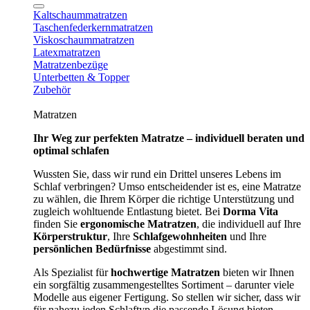
Kaltschaummatratzen
Taschenfederkernmatratzen
Viskoschaummatratzen
Latexmatratzen
Matratzenbezüge
Unterbetten & Topper
Zubehör
Matratzen
Ihr Weg zur perfekten Matratze – individuell beraten und
optimal schlafen
Wussten Sie, dass wir rund ein Drittel unseres Lebens im
Schlaf verbringen? Umso entscheidender ist es, eine Matratze
zu wählen, die Ihrem Körper die richtige Unterstützung und
zugleich wohltuende Entlastung bietet. Bei
Dorma Vita
finden Sie
ergonomische Matratzen
, die individuell auf Ihre
Körperstruktur
, Ihre
Schlafgewohnheiten
und Ihre
persönlichen Bedürfnisse
abgestimmt sind.
Als Spezialist für
hochwertige Matratzen
bieten wir Ihnen
ein sorgfältig zusammengestelltes Sortiment – darunter viele
Modelle aus eigener Fertigung. So stellen wir sicher, dass wir
für nahezu jeden Schlaftyp die passende Lösung bieten