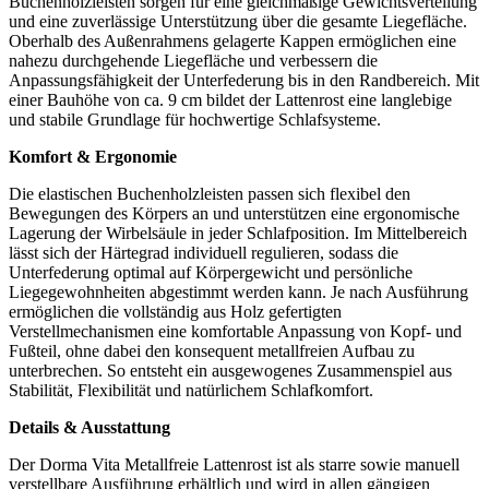
Buchenholzleisten sorgen für eine gleichmäßige Gewichtsverteilung
und eine zuverlässige Unterstützung über die gesamte Liegefläche.
Oberhalb des Außenrahmens gelagerte Kappen ermöglichen eine
nahezu durchgehende Liegefläche und verbessern die
Anpassungsfähigkeit der Unterfederung bis in den Randbereich. Mit
einer Bauhöhe von ca. 9 cm bildet der Lattenrost eine langlebige
und stabile Grundlage für hochwertige Schlafsysteme.
Komfort & Ergonomie
Die elastischen Buchenholzleisten passen sich flexibel den
Bewegungen des Körpers an und unterstützen eine ergonomische
Lagerung der Wirbelsäule in jeder Schlafposition. Im Mittelbereich
lässt sich der Härtegrad individuell regulieren, sodass die
Unterfederung optimal auf Körpergewicht und persönliche
Liegegewohnheiten abgestimmt werden kann. Je nach Ausführung
ermöglichen die vollständig aus Holz gefertigten
Verstellmechanismen eine komfortable Anpassung von Kopf- und
Fußteil, ohne dabei den konsequent metallfreien Aufbau zu
unterbrechen. So entsteht ein ausgewogenes Zusammenspiel aus
Stabilität, Flexibilität und natürlichem Schlafkomfort.
Details & Ausstattung
Der Dorma Vita Metallfreie Lattenrost ist als starre sowie manuell
verstellbare Ausführung erhältlich und wird in allen gängigen