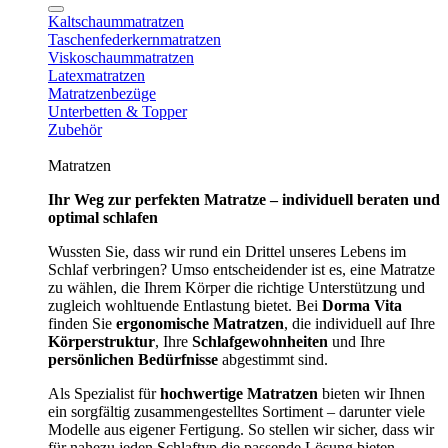
Kaltschaummatratzen
Taschenfederkernmatratzen
Viskoschaummatratzen
Latexmatratzen
Matratzenbezüge
Unterbetten & Topper
Zubehör
Matratzen
Ihr Weg zur perfekten Matratze – individuell beraten und
optimal schlafen
Wussten Sie, dass wir rund ein Drittel unseres Lebens im
Schlaf verbringen? Umso entscheidender ist es, eine Matratze
zu wählen, die Ihrem Körper die richtige Unterstützung und
zugleich wohltuende Entlastung bietet. Bei
Dorma Vita
finden Sie
ergonomische Matratzen
, die individuell auf Ihre
Körperstruktur
, Ihre
Schlafgewohnheiten
und Ihre
persönlichen Bedürfnisse
abgestimmt sind.
Als Spezialist für
hochwertige Matratzen
bieten wir Ihnen
ein sorgfältig zusammengestelltes Sortiment – darunter viele
Modelle aus eigener Fertigung. So stellen wir sicher, dass wir
für nahezu jeden Schlaftyp die passende Lösung bieten