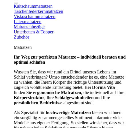
Kaltschaummatratzen
Taschenfederkernmatratzen
Viskoschaummatratzen
Latexmatratzen
Matratzenbezüge
Unterbetten & Topper
Zubehör
Matratzen
Ihr Weg zur perfekten Matratze – individuell beraten und
optimal schlafen
Wussten Sie, dass wir rund ein Drittel unseres Lebens im
Schlaf verbringen? Umso entscheidender ist es, eine Matratze
zu wählen, die Ihrem Körper die richtige Unterstützung und
zugleich wohltuende Entlastung bietet. Bei
Dorma Vita
finden Sie
ergonomische Matratzen
, die individuell auf Ihre
Körperstruktur
, Ihre
Schlafgewohnheiten
und Ihre
persönlichen Bedürfnisse
abgestimmt sind.
Als Spezialist für
hochwertige Matratzen
bieten wir Ihnen
ein sorgfältig zusammengestelltes Sortiment – darunter viele
Modelle aus eigener Fertigung. So stellen wir sicher, dass wir
für nahezu jeden Schlaftyp die passende Lösung bieten