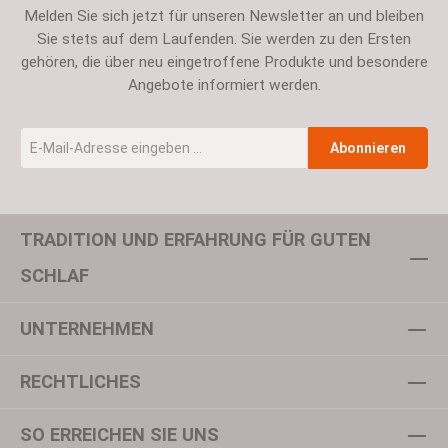
Melden Sie sich jetzt für unseren Newsletter an und bleiben
Sie stets auf dem Laufenden. Sie werden zu den Ersten
gehören, die über neu eingetroffene Produkte und besondere
Angebote informiert werden.
E-Mail-Adresse
*
Abonnieren
TRADITION UND ERFAHRUNG FÜR GUTEN
Um weiterzugehen, geben Sie die oben abgebildeten Zeichen ein
SCHLAF
UNTERNEHMEN
Datenschutz
Ich habe die
Datenschutzbestimmungen
zur Kenntnis
RECHTLICHES
genommen und die
AGB
gelesen und bin mit ihnen
einverstanden.
*
SO ERREICHEN SIE UNS