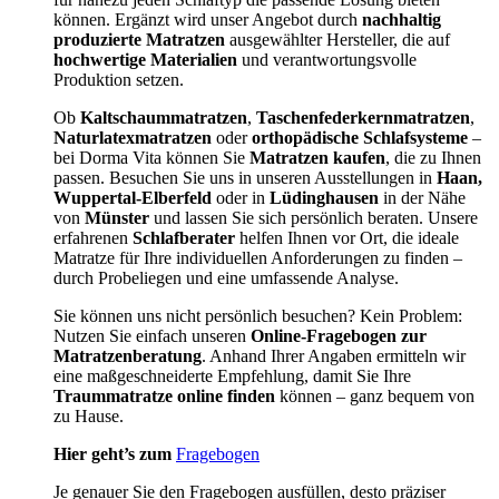
können. Ergänzt wird unser Angebot durch
nachhaltig
produzierte Matratzen
ausgewählter Hersteller, die auf
hochwertige Materialien
und verantwortungsvolle
Produktion setzen.
Ob
Kaltschaummatratzen
,
Taschenfederkernmatratzen
,
Naturlatexmatratzen
oder
orthopädische Schlafsysteme
–
bei Dorma Vita können Sie
Matratzen kaufen
, die zu Ihnen
passen. Besuchen Sie uns in unseren Ausstellungen in
Haan,
Wuppertal-Elberfeld
oder in
Lüdinghausen
in der Nähe
von
Münster
und lassen Sie sich persönlich beraten. Unsere
erfahrenen
Schlafberater
helfen Ihnen vor Ort, die ideale
Matratze für Ihre individuellen Anforderungen zu finden –
durch Probeliegen und eine umfassende Analyse.
Sie können uns nicht persönlich besuchen? Kein Problem:
Nutzen Sie einfach unseren
Online-Fragebogen zur
Matratzenberatung
. Anhand Ihrer Angaben ermitteln wir
eine maßgeschneiderte Empfehlung, damit Sie Ihre
Traummatratze online finden
können – ganz bequem von
zu Hause.
Hier geht’s zum
Fragebogen
Je genauer Sie den Fragebogen ausfüllen, desto präziser