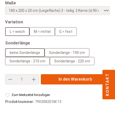
auswählen
Maße
auswählen
Variation
L = weich
M = mittel
G = fest
auswählen
Sonderlänge
keine Sonderlänge
Sonderlänge - 190 cm
Sonderlänge - 210 cm
Sonderlänge - 220 cm
KONTAKT
Produkt Anzahl: Gib den gewünschten Wert e
In den Warenkorb
Zum Merkzettel hinzufügen
Produktnummer:
790308201M.13