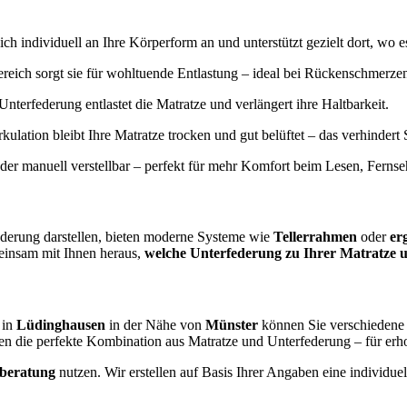
ich individuell an Ihre Körperform an und unterstützt gezielt dort, wo e
reich sorgt sie für wohltuende Entlastung – ideal bei Rückenschmerz
Unterfederung entlastet die Matratze und verlängert ihre Haltbarkeit.
irkulation bleibt Ihre Matratze trocken und gut belüftet – das verhinde
oder manuell verstellbar – perfekt für mehr Komfort beim Lesen, Ferns
ederung darstellen, bieten moderne Systeme wie
Tellerrahmen
oder
er
einsam mit Ihnen heraus,
welche Unterfederung zu Ihrer Matratze u
 in
Lüdinghausen
in der Nähe von
Münster
können Sie verschiedene 
en die perfekte Kombination aus Matratze und Unterfederung – für er
fberatung
nutzen. Wir erstellen auf Basis Ihrer Angaben eine individ