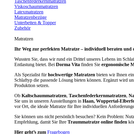
Taschenfederkernmatratzen
Viskoschaummatratzen
Latexmatratzen
Matratzenbezüge
Unterbetten & Topper
Zubehör
Matratzen
Ihr Weg zur perfekten Matratze – individuell beraten und 
Wussten Sie, dass wir rund ein Drittel unseres Lebens im Schl
Entlastung bietet. Bei
Dorma Vita
finden Sie
ergonomische M
Als Spezialist für
hochwertige Matratzen
bieten wir Ihnen ein
Schlaftyp die passende Lösung bieten können. Ergänzt wird u
Produktion setzen.
Ob
Kaltschaummatratzen
,
Taschenfederkernmatratzen
,
Na
Sie uns in unseren Ausstellungen in
Haan, Wuppertal-Elberf
vor Ort, die ideale Matratze für Ihre individuellen Anforderun
Sie können uns nicht persönlich besuchen? Kein Problem: Nut
Empfehlung, damit Sie Ihre
Traummatratze online finden
kön
Hier geht’s zum
Fragebogen