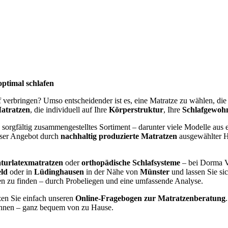
optimal schlafen
af verbringen? Umso entscheidender ist es, eine Matratze zu wählen, di
atratzen
, die individuell auf Ihre
Körperstruktur
, Ihre
Schlafgewoh
 sorgfältig zusammengestelltes Sortiment – darunter viele Modelle aus e
nser Angebot durch
nachhaltig produzierte Matratzen
ausgewählter He
turlatexmatratzen
oder
orthopädische Schlafsysteme
– bei Dorma V
eld
oder in
Lüdinghausen
in der Nähe von
Münster
und lassen Sie si
gen zu finden – durch Probeliegen und eine umfassende Analyse.
zen Sie einfach unseren
Online-Fragebogen zur Matratzenberatung
nen – ganz bequem von zu Hause.