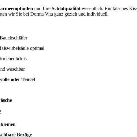
ärmeempfinden
und Ihre
Schlafqualität
wesentlich. Ein falsches Ki
ten wir Sie bei Dorma Vita ganz gezielt und individuell.
 Bauchschläfer
alswirbelsäule optimal
ärmebedürfnis
und waschbar
olle oder Tencel
wäsche
?
oblemen
aschbare Bezüge