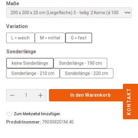
auswählen
Maße
auswählen
Variation
L = weich
M = mittel
G = fest
auswählen
Sonderlänge
keine Sonderlänge
Sonderlänge - 190 cm
Sonderlänge - 210 cm
Sonderlänge - 220 cm
KONTAKT
Produkt Anzahl: Gib den gewünschten Wert e
In den Warenkorb
Zum Merkzettel hinzufügen
Produktnummer:
790308201M.40