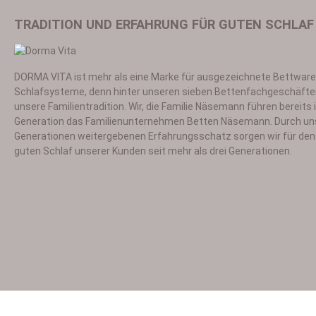
TRADITION UND ERFAHRUNG FÜR GUTEN SCHLAF
DORMA VITA ist mehr als eine Marke für ausgezeichnete Bettwar
Ich habe die
Datensch
Schlafsysteme, denn hinter unseren sieben Bettenfachgeschäfte
unsere Familientradition. Wir, die Familie Näsemann führen bereits i
Generation das Familienunternehmen Betten Näsemann. Durch un
Generationen weitergebenen Erfahrungsschatz sorgen wir für den 
guten Schlaf unserer Kunden seit mehr als drei Generationen.