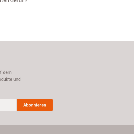
uten Gefühl!
uf dem
odukte und
Abonnieren