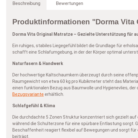
V
Beschreibung
Bewertungen
ge
I
Mi
Produktinformationen "Dorma Vita 
En
Un
In
wo
– 
Un
Dorma Vita Original Matratze – Gezielte Unterstützung für
I
B
di
D
Ein ruhiges, stabiles Liegegefühl bildet die Grundlage für e
B
Al
Be
schafft eine Schlafumgebung, in der der Körper optimal unterst
Si
In
Em
Vi
Te
un
Naturfasern & Handwerk
al
Be
Be
Der hochwertige Kaltschaumkern überzeugt durch seine offenpor
au
Raumgewicht von etwa 60 kg pro Kubikmeter steht das Material f
vo
einen funktionalen Bezug aus Baumwolle und Hygienevlies, der 
Bezugsvariante
erhältlich.
Schlafgefühl & Klima
Die durchdachte 5 Zonen Struktur konzentriert sich gezielt auf 
während die Schulterzone für eine spürbare Entlastung sorgt. G
Beschaffenheit reagiert flexibel auf Bewegungen und sorgt fü
beiträgt.