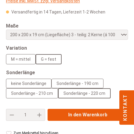
Preise inkl. MwSt. zzgl. Versandkosten
Versandfertig in 14 Tagen, Lieferzeit 1-2 Wochen
auswählen
Maße
auswählen
Variation
M = mittel
G = fest
auswählen
Sonderlänge
keine Sonderlänge
Sonderlänge - 190 cm
Sonderlänge - 210 cm
Sonderlänge - 220 cm
KONTAKT
Produkt Anzahl: Gib den gewünschten Wert e
In den Warenkorb
Zum Merkzettel hinzufügen