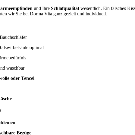
ärmeempfinden
und Ihre
Schlafqualität
wesentlich. Ein falsches Ki
ten wir Sie bei Dorma Vita ganz gezielt und individuell.
 Bauchschläfer
alswirbelsäule optimal
ärmebedürfnis
und waschbar
olle oder Tencel
wäsche
?
oblemen
aschbare Bezüge