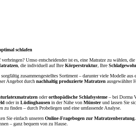
optimal schlafen
af verbringen? Umso entscheidender ist es, eine Matratze zu wählen, di
atratzen
, die individuell auf Ihre
Körperstruktur
, Ihre
Schlafgewoh
 sorgfältig zusammengestelltes Sortiment – darunter viele Modelle aus e
nser Angebot durch
nachhaltig produzierte Matratzen
ausgewählter He
turlatexmatratzen
oder
orthopädische Schlafsysteme
– bei Dorma V
eld
oder in
Lüdinghausen
in der Nähe von
Münster
und lassen Sie si
gen zu finden – durch Probeliegen und eine umfassende Analyse.
zen Sie einfach unseren
Online-Fragebogen zur Matratzenberatung
nen – ganz bequem von zu Hause.