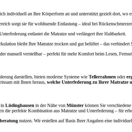
ich individuell an Ihre Körperform an und unterstützt gezielt dort, wo e
reich sorgt sie für wohltuende Entlastung – ideal bei Rückenschmerz
Unterfederung entlastet die Matratze und verlängert ihre Haltbarkeit.
irkulation bleibt Ihre Matratze trocken und gut belüftet – das verhinde
oder manuell verstellbar – perfekt für mehr Komfort beim Lesen, Ferns
ederung darstellen, bieten moderne Systeme wie
Tellerrahmen
oder
er
einsam mit Ihnen heraus,
welche Unterfederung zu Ihrer Matratze u
 in
Lüdinghausen
in der Nähe von
Münster
können Sie verschiedene 
en die perfekte Kombination aus Matratze und Unterfederung – für er
fberatung
nutzen. Wir erstellen auf Basis Ihrer Angaben eine individ