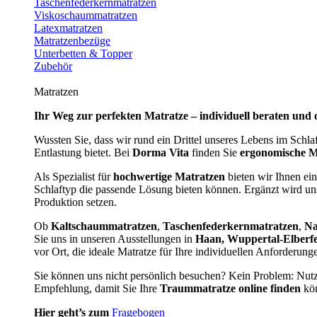
Taschenfederkernmatratzen
Viskoschaummatratzen
Latexmatratzen
Matratzenbezüge
Unterbetten & Topper
Zubehör
Matratzen
Ihr Weg zur perfekten Matratze – individuell beraten und 
Wussten Sie, dass wir rund ein Drittel unseres Lebens im Schl
Entlastung bietet. Bei
Dorma Vita
finden Sie
ergonomische M
Als Spezialist für
hochwertige Matratzen
bieten wir Ihnen ein
Schlaftyp die passende Lösung bieten können. Ergänzt wird u
Produktion setzen.
Ob
Kaltschaummatratzen
,
Taschenfederkernmatratzen
,
Na
Sie uns in unseren Ausstellungen in
Haan, Wuppertal-Elberf
vor Ort, die ideale Matratze für Ihre individuellen Anforderun
Sie können uns nicht persönlich besuchen? Kein Problem: Nut
Empfehlung, damit Sie Ihre
Traummatratze online finden
kön
Hier geht’s zum
Fragebogen