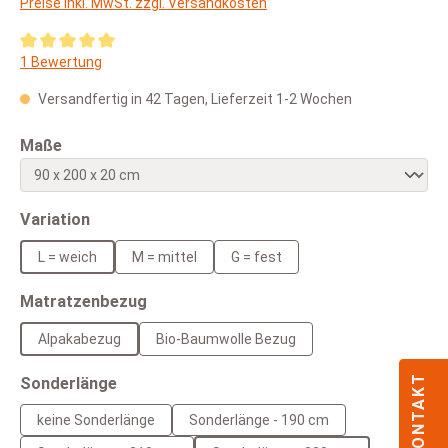
Preise inkl. MwSt. zzgl. Versandkosten
Durchschnittliche Bewertung von 5 von 5 Sternen
1 Bewertung
Versandfertig in 42 Tagen, Lieferzeit 1-2 Wochen
auswählen
Maße
auswählen
Variation
L = weich
M = mittel
G = fest
auswählen
Matratzenbezug
Alpakabezug
Bio-Baumwolle Bezug
KONTAKT
auswählen
Sonderlänge
keine Sonderlänge
Sonderlänge - 190 cm