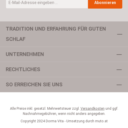
Abonnieren
TRADITION UND ERFAHRUNG FÜR GUTEN
Um weiterzugehen, geben Sie die oben abgebildeten Zeichen ein
SCHLAF
UNTERNEHMEN
Datenschutz
Ich habe die
Datenschutzbestimmungen
zur Kenntnis
RECHTLICHES
genommen und die
AGB
gelesen und bin mit ihnen
einverstanden.
*
SO ERREICHEN SIE UNS
Alle Preise inkl. gesetzl. Mehrwertsteuer zzgl.
Versandkosten
und ggf.
Nachnahmegebühren, wenn nicht anders angegeben.
Copyright 2024 Dorma Vita - Umsetzung durch
muto.at