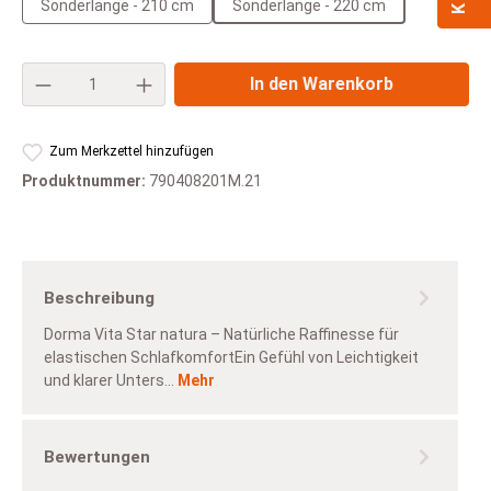
Sonderlänge - 210 cm
Sonderlänge - 220 cm
Produkt Anzahl: Gib den gewünschten Wert e
In den Warenkorb
Zum Merkzettel hinzufügen
Produktnummer:
790408201M.21
Beschreibung
Dorma Vita Star natura – Natürliche Raffinesse für
elastischen SchlafkomfortEin Gefühl von Leichtigkeit
und klarer Unters…
Mehr
Bewertungen