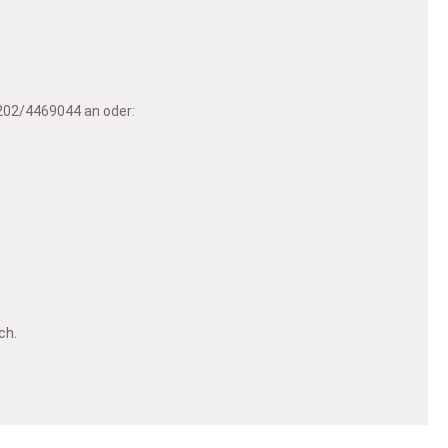
0202/4469044 an oder:
ch.