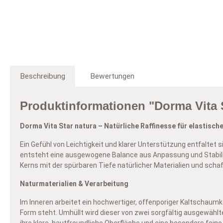
V
ge
I
Mi
En
Un
In
wo
– 
Un
I
B
di
D
Beschreibung
Bewertungen
B
Al
Be
Si
In
Em
Vi
Te
un
Produktinformationen "Dorma Vita S
al
Be
Be
Dorma Vita Star natura – Natürliche Raffinesse für elastisc
au
vo
Ein Gefühl von Leichtigkeit und klarer Unterstützung entfaltet
entsteht eine ausgewogene Balance aus Anpassung und Stabilität
Kerns mit der spürbaren Tiefe natürlicher Materialien und schaff
Naturmaterialien & Verarbeitung
Im Inneren arbeitet ein hochwertiger, offenporiger Kaltschaumk
Form steht. Umhüllt wird dieser von zwei sorgfältig ausgewählt
ihre klare, hautfreundliche Oberfläche und eine besonders feine