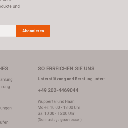
odukte und
Abonnieren
n
*
HES
SO ERREICHEN SIE UNS
Unterstützung und Beratung unter:
Zahlung
hrung
+49 202-4469044
in mit ihnen einverstanden.
Wuppertal und Haan
Mo-Fr: 10:00 - 18:00 Uhr
llungen
Sa: 10:00 - 15:00 Uhr
(Donnerstags geschlossen)
rufen