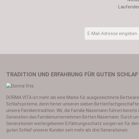
Laufenden
E-Mail-Adresse
*
TRADITION UND ERFAHRUNG FÜR GUTEN SCHLAF
DORMA VITA ist mehr als eine Marke für ausgezeichnete Bettwar
Ich habe die
Datensch
Schlafsysteme, denn hinter unseren sieben Bettenfachgeschäfte
unsere Familientradition. Wir, die Familie Näsemann führen bereits i
Generation das Familienunternehmen Betten Näsemann. Durch un
Generationen weitergebenen Erfahrungsschatz sorgen wir für den 
guten Schlaf unserer Kunden seit mehr als drei Generationen.