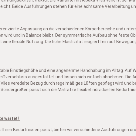
treicht. Beide Ausführungen stehen für eine achtsame Verarbeitung und
erenzierte Anpassung an die verschiedenen Körperbereiche und unterst
en wird und in Balance bleibt. Der symmetrische Aufbau ohne feste Ob
 eine flexible Nutzung. Die hohe Elastizität reagiert fein auf Beweg
rtable Einstiegshöhe und eine angenehme Handhabung im Alltag. Auf 
ßverschluss ausgestattet und lassen sich einfach abnehmen. Die Au
a Vlies veredelte Bezug durch regelmäßiges Lüften gepflegt wird und 
ondergrößen passt sich die Matratze flexibel individuellen Bedürfnis
ze wartet!
au zu Ihren Bedürfnissen passt, bieten wir verschiedene Ausführungen 