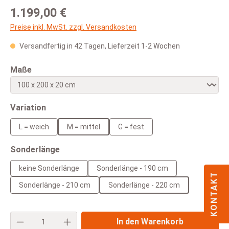
Regulärer Preis:
1.199,00 €
Preise inkl. MwSt. zzgl. Versandkosten
Versandfertig in 42 Tagen, Lieferzeit 1-2 Wochen
auswählen
Maße
auswählen
Variation
L = weich
M = mittel
G = fest
auswählen
Sonderlänge
keine Sonderlänge
Sonderlänge - 190 cm
KONTAKT
Sonderlänge - 210 cm
Sonderlänge - 220 cm
Produkt Anzahl: Gib den gewünschten Wert e
In den Warenkorb