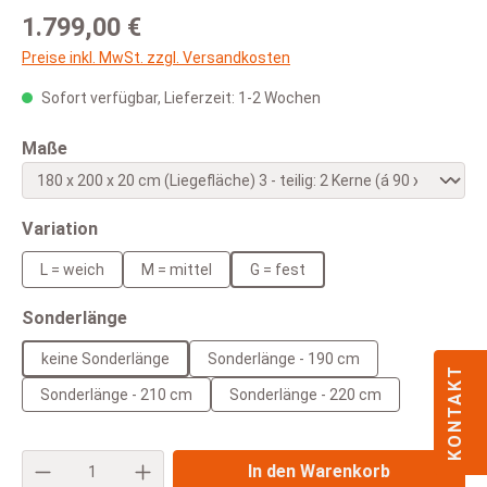
Regulärer Preis:
1.799,00 €
Preise inkl. MwSt. zzgl. Versandkosten
Sofort verfügbar, Lieferzeit: 1-2 Wochen
auswählen
Maße
auswählen
Variation
L = weich
M = mittel
G = fest
auswählen
Sonderlänge
keine Sonderlänge
Sonderlänge - 190 cm
KONTAKT
Sonderlänge - 210 cm
Sonderlänge - 220 cm
Produkt Anzahl: Gib den gewünschten Wert e
In den Warenkorb