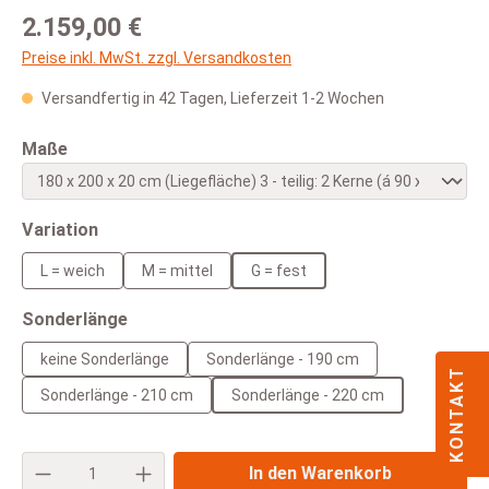
Regulärer Preis:
2.159,00 €
Preise inkl. MwSt. zzgl. Versandkosten
Versandfertig in 42 Tagen, Lieferzeit 1-2 Wochen
auswählen
Maße
auswählen
Variation
L = weich
M = mittel
G = fest
auswählen
Sonderlänge
keine Sonderlänge
Sonderlänge - 190 cm
KONTAKT
Sonderlänge - 210 cm
Sonderlänge - 220 cm
Produkt Anzahl: Gib den gewünschten Wert e
In den Warenkorb