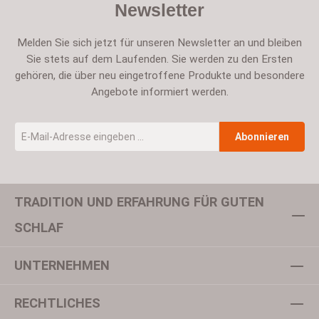
Newsletter
Melden Sie sich jetzt für unseren Newsletter an und bleiben
Sie stets auf dem Laufenden. Sie werden zu den Ersten
gehören, die über neu eingetroffene Produkte und besondere
Angebote informiert werden.
E-Mail-Adresse
*
Abonnieren
TRADITION UND ERFAHRUNG FÜR GUTEN
Um weiterzugehen, geben Sie die oben abgebildeten Zeichen ein
SCHLAF
UNTERNEHMEN
Datenschutz
Ich habe die
Datenschutzbestimmungen
zur Kenntnis
RECHTLICHES
genommen und die
AGB
gelesen und bin mit ihnen