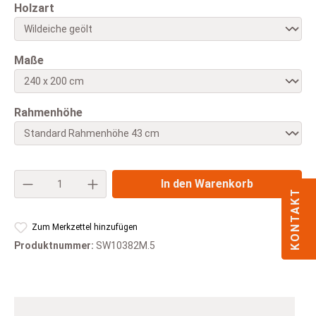
auswählen
Holzart
auswählen
Maße
auswählen
Rahmenhöhe
Produkt Anzahl: Gib den gewünschten Wert e
In den Warenkorb
KONTAKT
Zum Merkzettel hinzufügen
Produktnummer:
SW10382M.5