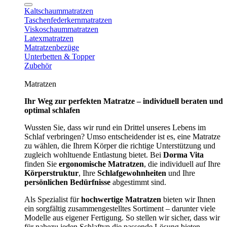
Kaltschaummatratzen
Taschenfederkernmatratzen
Viskoschaummatratzen
Latexmatratzen
Matratzenbezüge
Unterbetten & Topper
Zubehör
Matratzen
Ihr Weg zur perfekten Matratze – individuell beraten und
optimal schlafen
Wussten Sie, dass wir rund ein Drittel unseres Lebens im
Schlaf verbringen? Umso entscheidender ist es, eine Matratze
zu wählen, die Ihrem Körper die richtige Unterstützung und
zugleich wohltuende Entlastung bietet. Bei
Dorma Vita
finden Sie
ergonomische Matratzen
, die individuell auf Ihre
Körperstruktur
, Ihre
Schlafgewohnheiten
und Ihre
persönlichen Bedürfnisse
abgestimmt sind.
Als Spezialist für
hochwertige Matratzen
bieten wir Ihnen
ein sorgfältig zusammengestelltes Sortiment – darunter viele
Modelle aus eigener Fertigung. So stellen wir sicher, dass wir
für nahezu jeden Schlaftyp die passende Lösung bieten