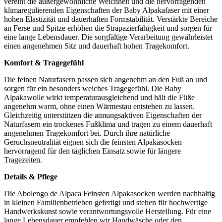
vereint die außergewöhnliche Weichheit und die hervorragenden
klimaregulierenden Eigenschaften der Baby Alpakafaser mit einer
hohen Elastizität und dauerhaften Formstabilität. Verstärkte Bereiche
an Ferse und Spitze erhöhen die Strapazierfähigkeit und sorgen für
eine lange Lebensdauer. Die sorgfältige Verarbeitung gewährleistet
einen angenehmen Sitz und dauerhaft hohen Tragekomfort.
Komfort & Tragegefühl
Die feinen Naturfasern passen sich angenehm an den Fuß an und
sorgen für ein besonders weiches Tragegefühl. Die Baby
Alpakawolle wirkt temperaturausgleichend und hält die Füße
angenehm warm, ohne einen Wärmestau entstehen zu lassen.
Gleichzeitig unterstützen die atmungsaktiven Eigenschaften der
Naturfasern ein trockenes Fußklima und tragen zu einem dauerhaft
angenehmen Tragekomfort bei. Durch ihre natürliche
Geruchsneutralität eignen sich die feinsten Alpakasocken
hervorragend für den täglichen Einsatz sowie für längere
Tragezeiten.
Details & Pflege
Die Abolengo de Alpaca Feinsten Alpakasocken werden nachhaltig
in kleinen Familienbetrieben gefertigt und stehen für hochwertige
Handwerkskunst sowie verantwortungsvolle Herstellung. Für eine
lange Lebensdauer empfehlen wir Handwäsche oder den