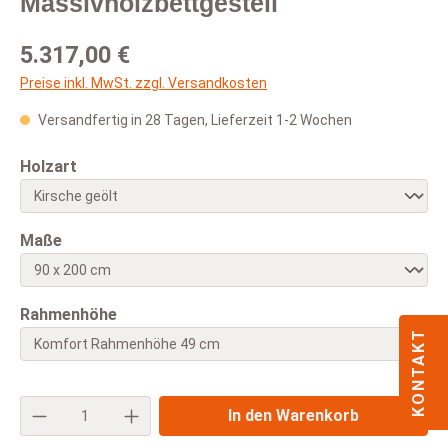
Massivholzbettgestell
Regulärer Preis:
5.317,00 €
Preise inkl. MwSt. zzgl. Versandkosten
Versandfertig in 28 Tagen, Lieferzeit 1-2 Wochen
auswählen
Holzart
auswählen
Maße
auswählen
Rahmenhöhe
KONTAKT
Produkt Anzahl: Gib den gewünschten Wert e
In den Warenkorb