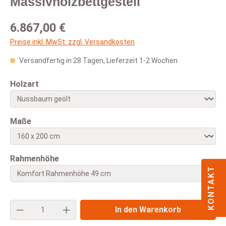
Massivholzbettgestell
Regulärer Preis:
6.867,00 €
Preise inkl. MwSt. zzgl. Versandkosten
Versandfertig in 28 Tagen, Lieferzeit 1-2 Wochen
auswählen
Holzart
auswählen
Maße
auswählen
Rahmenhöhe
KONTAKT
Produkt Anzahl: Gib den gewünschten Wert e
In den Warenkorb