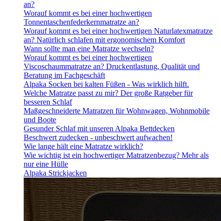
an?
Worauf kommt es bei einer hochwertigen
Tonnentaschenfederkernmatratze an?
Worauf kommt es bei einer hochwertigen Naturlatexmatratze
an? Natürlich schlafen mit ergonomischem Komfort
Wann sollte man eine Matratze wechseln?
Worauf kommt es bei einer hochwertigen
Viscoschaummatratze an? Druckentlastung, Qualität und
Beratung im Fachgeschäft
Alpaka Socken bei kalten Füßen - Was wirklich hilft.
Welche Matratze passt zu mir? Der große Ratgeber für
besseren Schlaf
Maßgeschneiderte Matratzen für Wohnwagen, Wohnmobile
und Boote
Gesunder Schlaf mit unseren Alpaka Bettdecken
Beschwert zudecken - unbeschwert aufwachen!
Wie lange hält eine Matratze wirklich?
Wie wichtig ist ein hochwertiger Matratzenbezug? Mehr als
nur eine Hülle
Alpaka Strickjacken