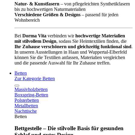
Natur- & Kunstfasern
– von pflegeleichten Synthetikfasern
bis zu hochwertigen Naturmaterialien
Verschiedene Größen & Designs
– passend für jeden
Wohnbereich
Bei
Dorma Vita
verbinden wir
hochwertige Materialien
mit stilvollem Design
, sodass Sie Heimtextilien finden, die
Ihr Zuhause verschönern und gleichzeitig funktional sind
.
In unseren Ausstellungen in Haan und Wuppertal-Elberfeld
können Sie die Textilien anfassen, Materialien vergleichen
und die passende Auswahl für Ihr Zuhause treffen.
Betten
Zur Kategorie Betten
Massivholzbetten
Boxspring-Betten
Polsterbetten
Metallbetten
Nachttische
Betten
Bettgestelle – Die stilvolle Basis für gesunden
Schlaf und gutes Design