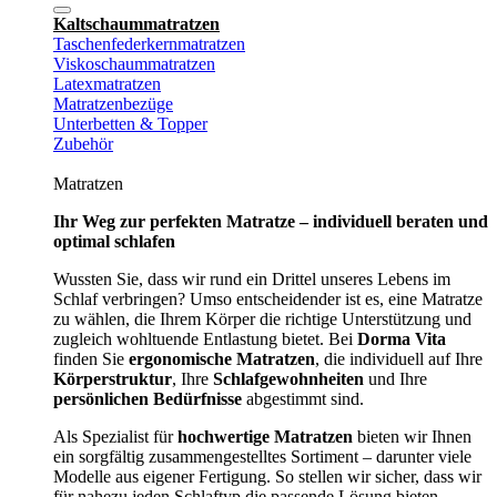
Kaltschaummatratzen
Taschenfederkernmatratzen
Viskoschaummatratzen
Latexmatratzen
Matratzenbezüge
Unterbetten & Topper
Zubehör
Matratzen
Ihr Weg zur perfekten Matratze – individuell beraten und
optimal schlafen
Wussten Sie, dass wir rund ein Drittel unseres Lebens im
Schlaf verbringen? Umso entscheidender ist es, eine Matratze
zu wählen, die Ihrem Körper die richtige Unterstützung und
zugleich wohltuende Entlastung bietet. Bei
Dorma Vita
finden Sie
ergonomische Matratzen
, die individuell auf Ihre
Körperstruktur
, Ihre
Schlafgewohnheiten
und Ihre
persönlichen Bedürfnisse
abgestimmt sind.
Als Spezialist für
hochwertige Matratzen
bieten wir Ihnen
ein sorgfältig zusammengestelltes Sortiment – darunter viele
Modelle aus eigener Fertigung. So stellen wir sicher, dass wir
für nahezu jeden Schlaftyp die passende Lösung bieten