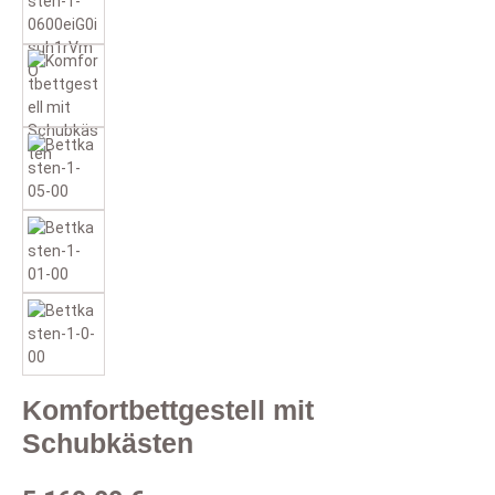
Komfortbettgestell mit
Schubkästen
Regulärer Preis: