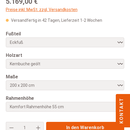
5.169,00 €
Preise inkl. MwSt. zzgl. Versandkosten
Versandfertig in 42 Tagen, Lieferzeit 1-2 Wochen
auswählen
Fußteil
auswählen
Holzart
auswählen
Maße
auswählen
Rahmenhöhe
KONTAKT
Produkt Anzahl: Gib den gewünschten Wert e
In den Warenkorb