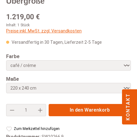
Übergröße
Regulärer Preis:
1.219,00 €
Inhalt:
1 Stück
Preise inkl. MwSt. zzgl. Versandkosten
Versandfertig in 30 Tagen, Lieferzeit 2-5 Tage
auswählen
Farbe
auswählen
Maße
KONTAKT
Produkt Anzahl: Gib den gewünschten Wert e
In den Warenkorb
Zum Merkzettel hinzufügen
Produktnummer:
SW10266.9