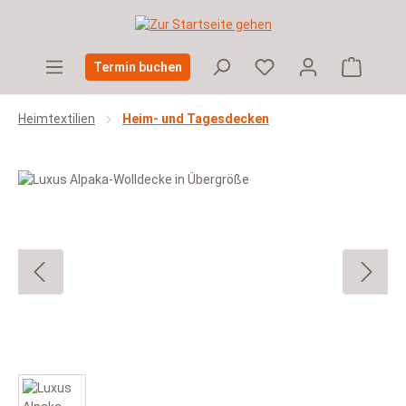
Zum Hauptinhalt springen
Warenko
Termin buchen
Heimtextilien
Heim- und Tagesdecken
Bildergalerie überspringen