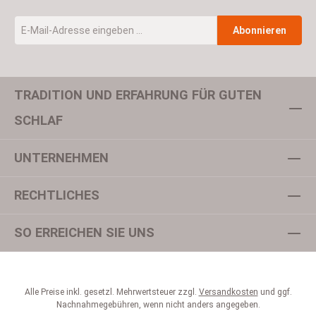
E-Mail-Adresse
*
Abonnieren
TRADITION UND ERFAHRUNG FÜR GUTEN
Um weiterzugehen, geben Sie die oben abgebildeten Zeichen ein
SCHLAF
UNTERNEHMEN
Datenschutz
Ich habe die
Datenschutzbestimmungen
zur Kenntnis
RECHTLICHES
genommen und die
AGB
gelesen und bin mit ihnen
einverstanden.
*
SO ERREICHEN SIE UNS
Alle Preise inkl. gesetzl. Mehrwertsteuer zzgl.
Versandkosten
und ggf.
Nachnahmegebühren, wenn nicht anders angegeben.