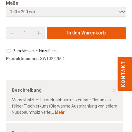
auswählen
Maße
Produkt Anzahl: Gib den gewünschten Wert e
In den Warenkorb
Zum Merkzettel hinzufügen
Produktnummer:
SW10247M.1
KONTAKT
Beschreibung
Massivholzbett aus Nussbaum – zeitlose Eleganz in
feiner TischlerkunstDie warme Ausstrahlung von edlem
Nussbaumholz verlei…
Mehr