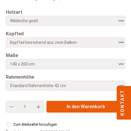
auswählen
Holzart
auswählen
Kopfteil
auswählen
Maße
auswählen
Rahmenhöhe
KONTAKT
Produkt Anzahl: Gib den gewünschten Wert e
In den Warenkorb
Zum Merkzettel hinzufügen