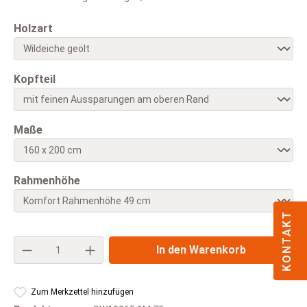
auswählen
Holzart
auswählen
Kopfteil
auswählen
Maße
auswählen
Rahmenhöhe
KONTAKT
Produkt Anzahl: Gib den gewünschten Wert e
In den Warenkorb
Zum Merkzettel hinzufügen