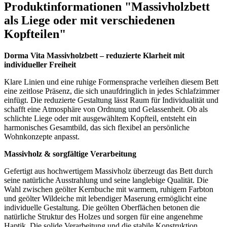
Produktinformationen "Massivholzbett
als Liege oder mit verschiedenen
Kopfteilen"
Dorma Vita Massivholzbett – reduzierte Klarheit mit
individueller Freiheit
Klare Linien und eine ruhige Formensprache verleihen diesem Bett
eine zeitlose Präsenz, die sich unaufdringlich in jedes Schlafzimmer
einfügt. Die reduzierte Gestaltung lässt Raum für Individualität und
schafft eine Atmosphäre von Ordnung und Gelassenheit. Ob als
schlichte Liege oder mit ausgewähltem Kopfteil, entsteht ein
harmonisches Gesamtbild, das sich flexibel an persönliche
Wohnkonzepte anpasst.
Massivholz & sorgfältige Verarbeitung
Gefertigt aus hochwertigem Massivholz überzeugt das Bett durch
seine natürliche Ausstrahlung und seine langlebige Qualität. Die
Wahl zwischen geölter Kernbuche mit warmem, ruhigem Farbton
und geölter Wildeiche mit lebendiger Maserung ermöglicht eine
individuelle Gestaltung. Die geölten Oberflächen betonen die
natürliche Struktur des Holzes und sorgen für eine angenehme
Haptik. Die solide Verarbeitung und die stabile Konstruktion