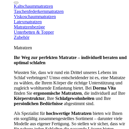
Kaltschaummatratzen
Taschenfederkernmatratzen
Viskoschaummatratzen
Latexmatratzen
Matratzenbezüge
Unterbetten & Topper
Zubehör
Matratzen
Ihr Weg zur perfekten Matratze – individuell beraten und
optimal schlafen
Wussten Sie, dass wir rund ein Drittel unseres Lebens im
Schlaf verbringen? Umso entscheidender ist es, eine Matratze
zu wählen, die Ihrem Körper die richtige Unterstützung und
zugleich wohltuende Entlastung bietet. Bei
Dorma Vita
finden Sie
ergonomische Matratzen
, die individuell auf Ihre
Körperstruktur
, Ihre
Schlafgewohnheiten
und Ihre
persönlichen Bedürfnisse
abgestimmt sind.
Als Spezialist für
hochwertige Matratzen
bieten wir Ihnen
ein sorgfältig zusammengestelltes Sortiment – darunter viele
Modelle aus eigener Fertigung. So stellen wir sicher, dass wir
für nahezu jeden Schlaftyp die passende Lösung bieten