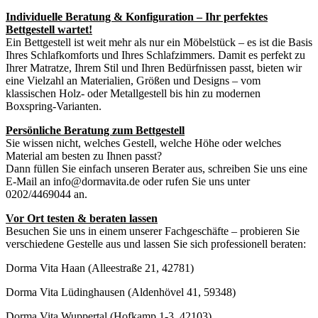
Individuelle Beratung & Konfiguration – Ihr perfektes
Bettgestell wartet!
Ein Bettgestell ist weit mehr als nur ein Möbelstück – es ist die Basis
Ihres Schlafkomforts und Ihres Schlafzimmers. Damit es perfekt zu
Ihrer Matratze, Ihrem Stil und Ihren Bedürfnissen passt, bieten wir
eine Vielzahl an Materialien, Größen und Designs – vom
klassischen Holz- oder Metallgestell bis hin zu modernen
Boxspring-Varianten.
Persönliche Beratung zum Bettgestell
Sie wissen nicht, welches Gestell, welche Höhe oder welches
Material am besten zu Ihnen passt?
Dann füllen Sie einfach unseren Berater aus, schreiben Sie uns eine
E-Mail an info@dormavita.de oder rufen Sie uns unter
0202/4469044 an.
Vor Ort testen & beraten lassen
Besuchen Sie uns in einem unserer Fachgeschäfte – probieren Sie
verschiedene Gestelle aus und lassen Sie sich professionell beraten:
Dorma Vita Haan (Alleestraße 21, 42781)
Dorma Vita Lüdinghausen (Aldenhövel 41, 59348)
Dorma Vita Wuppertal (Hofkamp 1-3, 42103)