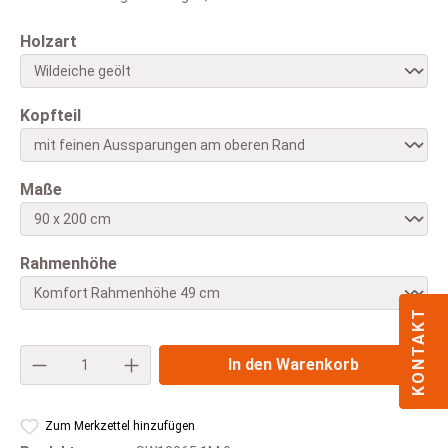
auswählen
Holzart
auswählen
Kopfteil
auswählen
Maße
auswählen
Rahmenhöhe
KONTAKT
Produkt Anzahl: Gib den gewünschten Wert e
In den Warenkorb
Zum Merkzettel hinzufügen