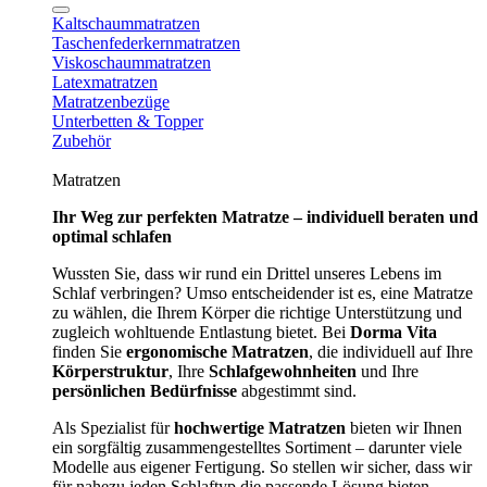
Kaltschaummatratzen
Taschenfederkernmatratzen
Viskoschaummatratzen
Latexmatratzen
Matratzenbezüge
Unterbetten & Topper
Zubehör
Matratzen
Ihr Weg zur perfekten Matratze – individuell beraten und
optimal schlafen
Wussten Sie, dass wir rund ein Drittel unseres Lebens im
Schlaf verbringen? Umso entscheidender ist es, eine Matratze
zu wählen, die Ihrem Körper die richtige Unterstützung und
zugleich wohltuende Entlastung bietet. Bei
Dorma Vita
finden Sie
ergonomische Matratzen
, die individuell auf Ihre
Körperstruktur
, Ihre
Schlafgewohnheiten
und Ihre
persönlichen Bedürfnisse
abgestimmt sind.
Als Spezialist für
hochwertige Matratzen
bieten wir Ihnen
ein sorgfältig zusammengestelltes Sortiment – darunter viele
Modelle aus eigener Fertigung. So stellen wir sicher, dass wir
für nahezu jeden Schlaftyp die passende Lösung bieten