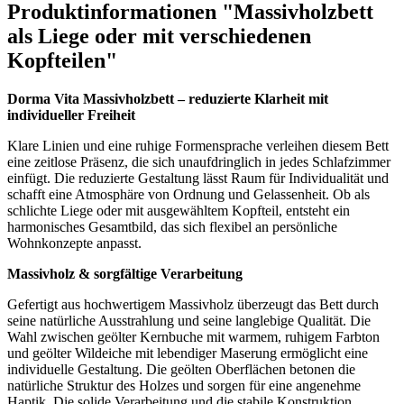
Produktinformationen "Massivholzbett
als Liege oder mit verschiedenen
Kopfteilen"
Dorma Vita Massivholzbett – reduzierte Klarheit mit
individueller Freiheit
Klare Linien und eine ruhige Formensprache verleihen diesem Bett
eine zeitlose Präsenz, die sich unaufdringlich in jedes Schlafzimmer
einfügt. Die reduzierte Gestaltung lässt Raum für Individualität und
schafft eine Atmosphäre von Ordnung und Gelassenheit. Ob als
schlichte Liege oder mit ausgewähltem Kopfteil, entsteht ein
harmonisches Gesamtbild, das sich flexibel an persönliche
Wohnkonzepte anpasst.
Massivholz & sorgfältige Verarbeitung
Gefertigt aus hochwertigem Massivholz überzeugt das Bett durch
seine natürliche Ausstrahlung und seine langlebige Qualität. Die
Wahl zwischen geölter Kernbuche mit warmem, ruhigem Farbton
und geölter Wildeiche mit lebendiger Maserung ermöglicht eine
individuelle Gestaltung. Die geölten Oberflächen betonen die
natürliche Struktur des Holzes und sorgen für eine angenehme
Haptik. Die solide Verarbeitung und die stabile Konstruktion