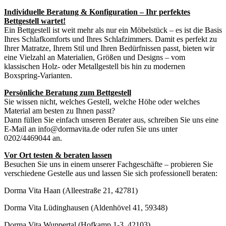
Individuelle Beratung & Konfiguration – Ihr perfektes
Bettgestell wartet!
Ein Bettgestell ist weit mehr als nur ein Möbelstück – es ist die Basis
Ihres Schlafkomforts und Ihres Schlafzimmers. Damit es perfekt zu
Ihrer Matratze, Ihrem Stil und Ihren Bedürfnissen passt, bieten wir
eine Vielzahl an Materialien, Größen und Designs – vom
klassischen Holz- oder Metallgestell bis hin zu modernen
Boxspring-Varianten.
Persönliche Beratung zum Bettgestell
Sie wissen nicht, welches Gestell, welche Höhe oder welches
Material am besten zu Ihnen passt?
Dann füllen Sie einfach unseren Berater aus, schreiben Sie uns eine
E-Mail an info@dormavita.de oder rufen Sie uns unter
0202/4469044 an.
Vor Ort testen & beraten lassen
Besuchen Sie uns in einem unserer Fachgeschäfte – probieren Sie
verschiedene Gestelle aus und lassen Sie sich professionell beraten:
Dorma Vita Haan (Alleestraße 21, 42781)
Dorma Vita Lüdinghausen (Aldenhövel 41, 59348)
Dorma Vita Wuppertal (Hofkamp 1-3, 42103)