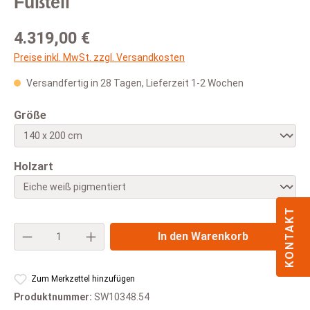
Fußteil
Regulärer Preis:
4.319,00 €
Preise inkl. MwSt. zzgl. Versandkosten
Versandfertig in 28 Tagen, Lieferzeit 1-2 Wochen
auswählen
Größe
auswählen
Holzart
KONTAKT
Produkt Anzahl: Gib den gewünschten Wert e
In den Warenkorb
Zum Merkzettel hinzufügen
Produktnummer:
SW10348.54