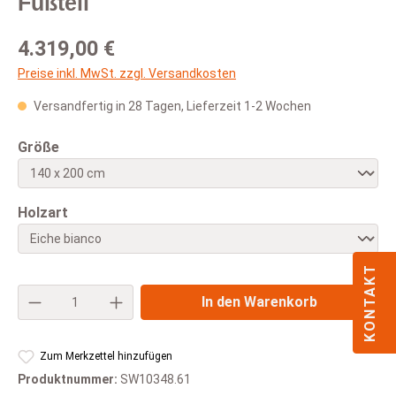
Fußteil
Regulärer Preis:
4.319,00 €
Preise inkl. MwSt. zzgl. Versandkosten
Versandfertig in 28 Tagen, Lieferzeit 1-2 Wochen
auswählen
Größe
auswählen
Holzart
KONTAKT
Produkt Anzahl: Gib den gewünschten Wert e
In den Warenkorb
Zum Merkzettel hinzufügen
Produktnummer:
SW10348.61